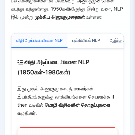
பல தலைமுறைகளின் வெவ்வேறு அணுகுமுறைகளை
கடந்து வந்துள்ளது. 1950களிலிருந்து இன்று வரை, NLP
இல் மூன்று
முக்கிய அணுகுமுறைகள்
உள்ளன:
விதி அடிப்படையிலான NLP
புள்ளியியல் NLP
ஆழ்ந்த கற்றல
விதி அடிப்படையிலான NLP
(1950கள்-1980கள்)
இது முதல் அணுகுமுறை. நிரலாளர்கள்
இயந்திரங்களுக்கு வாக்கியங்களை செயலாக்க if-
then வடிவில்
மொழி விதிகளின் தொகுப்புகளை
எழுதினர்.