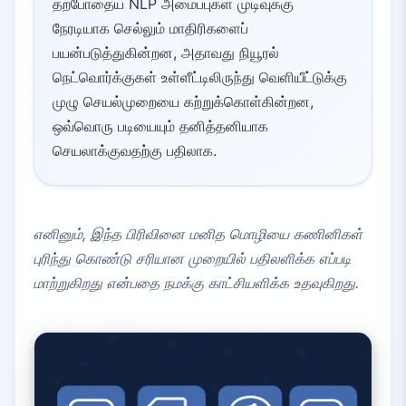
தற்போதைய NLP அமைப்புகள் முடிவுக்கு
நேரடியாக செல்லும் மாதிரிகளைப்
பயன்படுத்துகின்றன, அதாவது நியூரல்
நெட்வொர்க்குகள் உள்ளீட்டிலிருந்து வெளியீட்டுக்கு
முழு செயல்முறையை கற்றுக்கொள்கின்றன,
ஒவ்வொரு படியையும் தனித்தனியாக
செயலாக்குவதற்கு பதிலாக.
எனினும், இந்த பிரிவினை மனித மொழியை கணினிகள்
புரிந்து கொண்டு சரியான முறையில் பதிலளிக்க எப்படி
மாற்றுகிறது என்பதை நமக்கு காட்சியளிக்க உதவுகிறது.