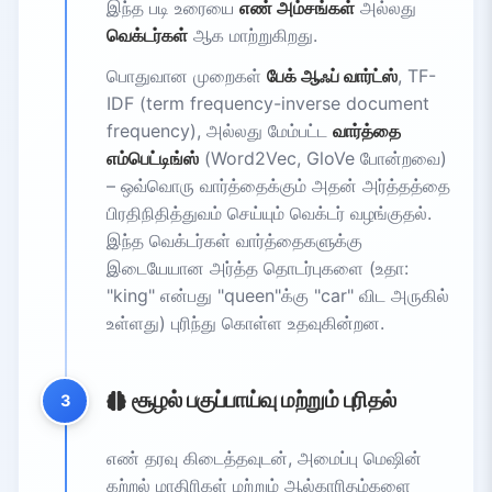
இந்த படி உரையை
எண் அம்சங்கள்
அல்லது
வெக்டர்கள்
ஆக மாற்றுகிறது.
பொதுவான முறைகள்
பேக் ஆஃப் வார்ட்ஸ்
, TF-
IDF (term frequency-inverse document
frequency), அல்லது மேம்பட்ட
வார்த்தை
எம்பெட்டிங்ஸ்
(Word2Vec, GloVe போன்றவை)
– ஒவ்வொரு வார்த்தைக்கும் அதன் அர்த்தத்தை
பிரதிநிதித்துவம் செய்யும் வெக்டர் வழங்குதல்.
இந்த வெக்டர்கள் வார்த்தைகளுக்கு
இடையேயான அர்த்த தொடர்புகளை (உதா:
"king" என்பது "queen"க்கு "car" விட அருகில்
உள்ளது) புரிந்து கொள்ள உதவுகின்றன.
சூழல் பகுப்பாய்வு மற்றும் புரிதல்
3
எண் தரவு கிடைத்தவுடன், அமைப்பு மெஷின்
கற்றல் மாதிரிகள் மற்றும் ஆல்காரிதம்களை