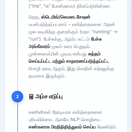
("the", "is" போன்றவை) நீக்கப்படுகின்றன.
பிறகு,
ஸ்டெமிங்/லெமடைசேஷன்
பயன்படுத்தப்படலாம் – வார்த்தைகளை அதன்
மூல வடிவிற்கு குறைக்கும் (உதா: "running" →
"run"). பேச்சுக்கு, ஆரம்ப கட்டம்
பேச்சு
அங்கீகாரம்
மூலம் உரை பெறுதல்.
முன்னமைப்பின் முடிவு என்பது
சுத்தம்
செய்யப்பட்ட மற்றும் சாதாரணப்படுத்தப்பட்ட
மொழி தரவு ஆகும், இது மெஷின் கற்றலுக்கு
தயாராக இருக்கும்.
அம்ச எடுப்பு
2
கணினிகள் நேரடியாக வார்த்தைகளை
புரியவில்லை, ஆகவே NLP மொழியை
எண்களாக பிரதிநிதித்துவம் செய்ய
வேண்டும்.