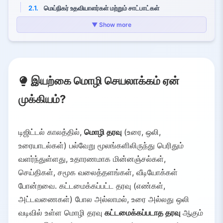
2.1.
மெய்நிகர் உதவியாளர்கள் மற்றும் சாட்பாட்கள்
2.2.
உணர்ச்சி மற்றும் கருத்து பகுப்பாய்வு
▼ Show more
2.3.
மெஷின் மொழிபெயர்ப்பு
2.4.
பேச்சு செயலாக்கம்
2.5.
வகைப்படுத்தல் மற்றும் தகவல் எடுப்பு
இயற்கை மொழி செயலாக்கம் ஏன்
2.6.
தானாக உள்ளடக்கம் உருவாக்குதல்
3.
NLP எப்படி செயல்படுகிறது?
முக்கியம்?
3.1.
முன்னமைப்பு
3.2.
அம்ச எடுப்பு
டிஜிட்டல் காலத்தில்,
மொழி தரவு
(உரை, ஒலி,
3.3.
சூழல் பகுப்பாய்வு மற்றும் புரிதல்
உரையாடல்கள்) பல்வேறு மூலங்களிலிருந்து பெரிதும்
3.4.
மொழி உருவாக்கம் அல்லது செயல்
வளர்ந்துள்ளது, உதாரணமாக மின்னஞ்சல்கள்,
4.
NLP இல் அணுகுமுறைகள்
செய்திகள், சமூக வலைத்தளங்கள், வீடியோக்கள்
போன்றவை. கட்டமைக்கப்பட்ட தரவு (எண்கள்,
4.1.
விதி அடிப்படையிலான NLP (1950கள்-1980கள்)
அட்டவணைகள்) போல அல்லாமல், உரை அல்லது ஒலி
4.2.
புள்ளியியல் NLP (1990கள்-2000கள்)
வடிவில் உள்ள மொழி தரவு
கட்டமைக்கப்படாத தரவு
ஆகும்
4.3.
ஆழ்ந்த கற்றல் NLP (2010கள்-தற்போது)