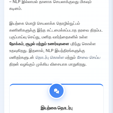
– NLP இல்லாமல் தானாக செயலாக்குவது மிகவும்
4.4.
நவீன போக்குகள்: அடித்தளம் மாதிரிகள்
கடினம்.
5.
NLP இல் சவால்கள் மற்றும் புதிய போக்குகள்
5.1.
தற்போதைய சவால்கள்
இயற்கை மொழி செயலாக்க தொழில்நுட்பம்
5.2.
தோன்றும் போக்குகள்
கணினிகளுக்கு இந்த கட்டமைக்கப்படாத தரவை திறம்பட
6.
முடிவு
பகுப்பாய்வு செய்து, மனித வார்த்தைகளில் உள்ள
நோக்கம், சூழல் மற்றும் உணர்வுகளை
புரிந்து கொள்ள
உதவுகிறது. இதனால், NLP இயந்திரங்களுக்கு
மனிதர்களுடன்
தொடர்பு கொள்ள
மற்றும்
சேவை செய்ய
திறன் வழங்கும் முக்கிய விசையாக மாறுகிறது.
இயற்கை தொடர்பு