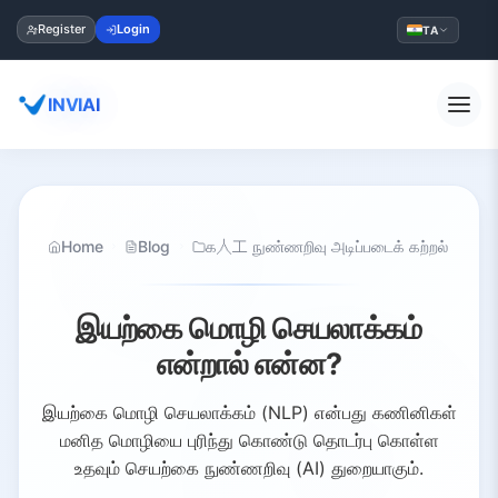
Register
Login
TA
INVIAI
Home
Blog
க人工 நுண்ணறிவு அடிப்படைக் கற்றல்
இயற்கை மொழி செயலாக்கம்
என்றால் என்ன?
இயற்கை மொழி செயலாக்கம் (NLP) என்பது கணினிகள்
மனித மொழியை புரிந்து கொண்டு தொடர்பு கொள்ள
உதவும் செயற்கை நுண்ணறிவு (AI) துறையாகும்.