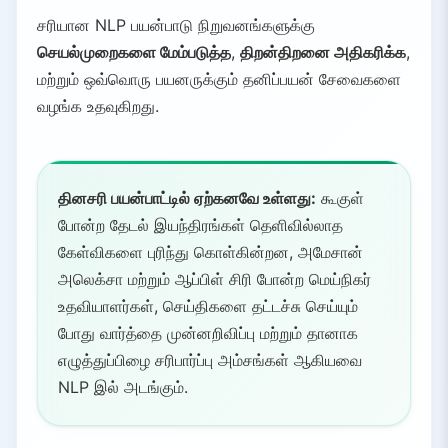
சரியான NLP பயன்பாடு நிறுவனங்களுக்கு
செயல்முறைகளை மேம்படுத்த
,
திறன்திறனை அதிகரிக்க
,
மற்றும் ஒவ்வொரு பயனருக்கும் தனிப்பயன் சேவைகளை
வழங்க உதவுகிறது.
தினசரி பயன்பாட்டில் ஏற்கனவே உள்ளது:
கூகுள்
போன்ற தேடல் இயந்திரங்கள் தெளிவில்லாத
கேள்விகளை புரிந்து கொள்கின்றன, அமேசான்
அலெக்சா மற்றும் ஆப்பிள் சிரி போன்ற மெய்நிகர்
உதவியாளர்கள், செய்திகளை தட்டச்சு செய்யும்
போது வார்த்தை முன்னறிவிப்பு மற்றும் தானாக
எழுத்துப்பிழை சரிபார்ப்பு அம்சங்கள் ஆகியவை
NLP இல் அடங்கும்.