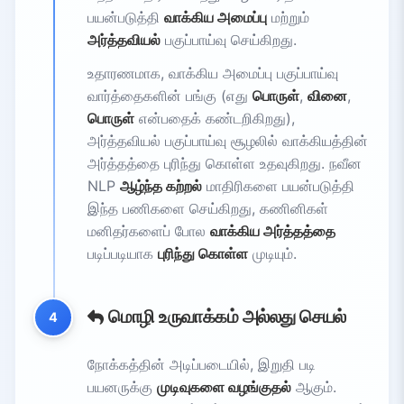
பயன்படுத்தி
வாக்கிய அமைப்பு
மற்றும்
அர்த்தவியல்
பகுப்பாய்வு செய்கிறது.
உதாரணமாக, வாக்கிய அமைப்பு பகுப்பாய்வு
வார்த்தைகளின் பங்கு (எது
பொருள்
,
வினை
,
பொருள்
என்பதைக் கண்டறிகிறது),
அர்த்தவியல் பகுப்பாய்வு சூழலில் வாக்கியத்தின்
அர்த்தத்தை புரிந்து கொள்ள உதவுகிறது. நவீன
NLP
ஆழ்ந்த கற்றல்
மாதிரிகளை பயன்படுத்தி
இந்த பணிகளை செய்கிறது, கணினிகள்
மனிதர்களைப் போல
வாக்கிய அர்த்தத்தை
படிப்படியாக
புரிந்து கொள்ள
முடியும்.
மொழி உருவாக்கம் அல்லது செயல்
4
நோக்கத்தின் அடிப்படையில், இறுதி படி
பயனருக்கு
முடிவுகளை வழங்குதல்
ஆகும்.