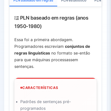
PLN baseado em regras
PLN estatístico
PLN com 
PLN baseado em regras (anos
1950-1980)
Essa foi a primeira abordagem.
Programadores escreviam
conjuntos de
regras linguísticas
no formato se-então
para que máquinas processassem
sentenças.
CARACTERÍSTICAS
Padrões de sentenças pré-
programados