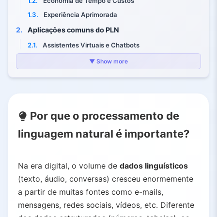
1.2.
Economia de Tempo e Custos
1.3.
Experiência Aprimorada
2.
Aplicações comuns do PLN
2.1.
Assistentes Virtuais e Chatbots
2.2.
Análise de Sentimentos e Opiniões
▼ Show more
2.3.
Tradução Automática
2.4.
Processamento de Fala
2.5.
Classificação e Extração de Informação
Por que o processamento de
2.6.
Geração Automática de Conteúdo
3.
Como o PLN funciona?
linguagem natural é importante?
3.1.
Pré-processamento
3.2.
Extração de Características
Na era digital, o volume de
dados linguísticos
3.3.
Análise e Compreensão de Contexto
(texto, áudio, conversas) cresceu enormemente
3.4.
Geração de Linguagem ou Ação
a partir de muitas fontes como e-mails,
4.
Abordagens no PLN
mensagens, redes sociais, vídeos, etc. Diferente