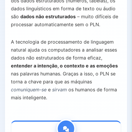
dos dados estruturados (números, tabelas), os
4.1.
PLN baseado em regras (anos 1950-1980)
dados linguísticos em forma de texto ou áudio
4.2.
PLN estatístico (anos 1990-2000)
são
dados não estruturados
– muito difíceis de
4.3.
PLN com Deep Learning (2010 até o presente)
processar automaticamente sem o PLN.
4.4.
Tendências Modernas: Modelos Fundamentais
5.
Desafios e novas tendências no PLN
A tecnologia de processamento de linguagem
5.1.
Desafios Atuais
natural ajuda os computadores a analisar esses
5.2.
Tendências Emergentes
dados não estruturados de forma eficaz,
6.
Conclusão
entender a intenção, o contexto e as emoções
nas palavras humanas. Graças a isso, o PLN se
torna a chave para que as máquinas
comuniquem-se
e
sirvam
os humanos de forma
mais inteligente.