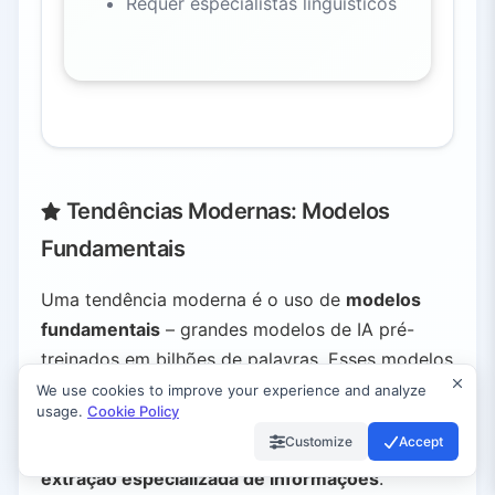
Requer especialistas linguísticos
Tendências Modernas: Modelos
Fundamentais
Uma tendência moderna é o uso de
modelos
fundamentais
– grandes modelos de IA pré-
treinados em bilhões de palavras. Esses modelos
(ex.: GPT-4 da OpenAI ou Granite da IBM) podem
We use cookies to improve your experience and analyze
usage.
Cookie Policy
ser rapidamente ajustados para várias tarefas de
Customize
Accept
PLN, desde
resumos textuais significativos
até
extração especializada de informações
.