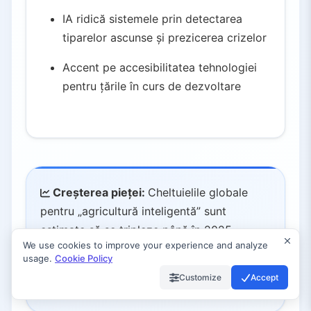
IA ridică sistemele prin detectarea
tiparelor ascunse și prezicerea crizelor
Accent pe accesibilitatea tehnologiei
pentru țările în curs de dezvoltare
Creșterea pieței:
Cheltuielile globale
pentru „agricultură inteligentă” sunt
estimate să se tripleze până în 2025,
We use cookies to improve your experience and analyze
guvernele și companiile agri-tech
usage.
Cookie Policy
recunoscând potențialul IA de a spori
Customize
Accept
securitatea alimentară și durabilitatea.