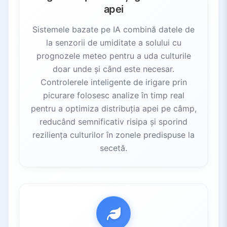
4.1.
Organizația Națiunilor Unite / FAO
apei
4.2.
Statele Unite / NASA
Sistemele bazate pe IA combină datele de
4.3.
China
la senzorii de umiditate a solului cu
4.4.
Europa & OECD
prognozele meteo pentru a uda culturile
4.5.
IA pentru binele comun internațional
doar unde și când este necesar.
5.
Provocări și considerații
Controlerele inteligente de irigare prin
picurare folosesc analize în timp real
5.1.
Accesul și calitatea datelor
pentru a optimiza distribuția apei pe câmp,
5.2.
Costuri și infrastructură
reducând semnificativ risipa și sporind
5.3.
Expertiză tehnică
reziliența culturilor în zonele predispuse la
5.4.
Interoperabilitate și standarde
secetă.
5.5.
Probleme etice și de securitate
5.6.
Impactul asupra mediului al IA
6.
Perspective viitoare
6.1.
Fuziunea Edge AI și IoT
6.2.
Robotică condusă de IA