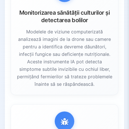
6.3.
IA generativă și agronomie
6.4.
Agricultura inteligentă climatic
Monitorizarea sănătății culturilor și
6.5.
Colaborare globală
detectarea bolilor
7.
Cele mai bune instrumente IA în agricultură
Modelele de viziune computerizată
7.1.
CropSense
analizează imagini de la drone sau camere
7.2.
Plantix
pentru a identifica devreme dăunători,
7.3.
infecții fungice sau deficiențe nutriționale.
CropGen
Aceste instrumente IA pot detecta
7.4.
xarvio FIELD MANAGER (BASF)
simptome subtile invizibile cu ochiul liber,
8.
Concluzie
permițând fermierilor să trateze problemele
8.1.
Obstacole actuale
înainte să se răspândească.
8.2.
Drumul înainte