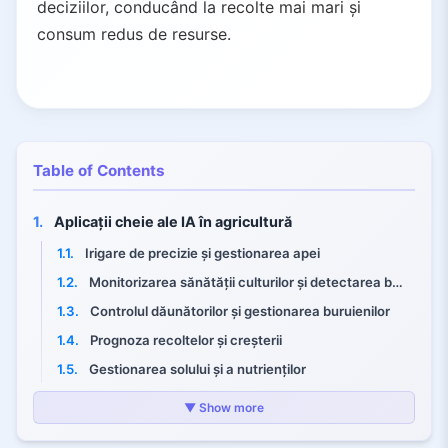
deciziilor, conducând la recolte mai mari și
consum redus de resurse.
Table of Contents
1.
Aplicații cheie ale IA în agricultură
1.1.
Irigare de precizie și gestionarea apei
1.2.
Monitorizarea sănătății culturilor și detectarea bolilor
1.3.
Controlul dăunătorilor și gestionarea buruienilor
1.4.
Prognoza recoltelor și creșterii
1.5.
Gestionarea solului și a nutrienților
1.6.
Monitorizarea animalelor
▼ Show more
1.7.
Lanțul de aprovizionare și trasabilitatea