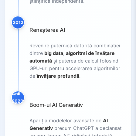
științifică independentă.
2012
Renașterea AI
Revenire puternică datorită combinației
dintre
big data
,
algoritmi de învățare
automată
și puterea de calcul folosind
GPU-uri pentru accelerarea algoritmilor
de
învățare profundă
.
Anii
2020
Boom-ul AI Generativ
Apariția modelelor avansate de
AI
Generativ
precum ChatGPT a declanșat
un nou "boom AI", ridicând totodată