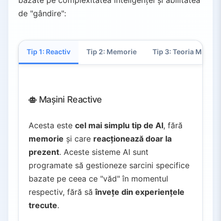
bazate pe complexitatea inteligenței și abilitatea
de "gândire":
Tip 1: Reactiv
Tip 2: Memorie
Tip 3: Teoria Minții
Mașini Reactive
Acesta este
cel mai simplu tip de AI
, fără
memorie
și care
reacționează doar la
prezent
. Aceste sisteme AI sunt
programate să gestioneze sarcini specifice
bazate pe ceea ce "văd" în momentul
respectiv, fără să
învețe din experiențele
trecute
.