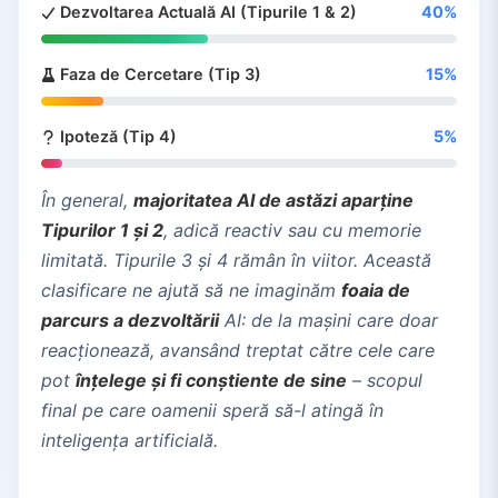
Dezvoltarea Actuală AI (Tipurile 1 & 2)
40%
Faza de Cercetare (Tip 3)
15%
Ipoteză (Tip 4)
5%
În general,
majoritatea AI de astăzi aparține
Tipurilor 1 și 2
, adică reactiv sau cu memorie
limitată. Tipurile 3 și 4 rămân în viitor. Această
clasificare ne ajută să ne imaginăm
foaia de
parcurs a dezvoltării
AI: de la mașini care doar
reacționează, avansând treptat către cele care
pot
înțelege și fi conștiente de sine
– scopul
final pe care oamenii speră să-l atingă în
inteligența artificială.