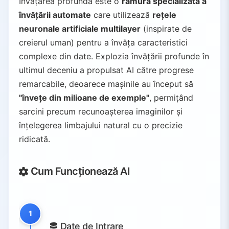
Învățarea profundă este o
ramură specializată a
învățării automate
care utilizează
rețele
neuronale artificiale multilayer
(inspirate de
creierul uman) pentru a învăța caracteristici
complexe din date. Explozia învățării profunde în
ultimul deceniu a propulsat AI către progrese
remarcabile, deoarece mașinile au început să
"învețe din milioane de exemple"
, permițând
sarcini precum recunoașterea imaginilor și
înțelegerea limbajului natural cu o precizie
ridicată.
Cum Funcționează AI
1
Date de Intrare