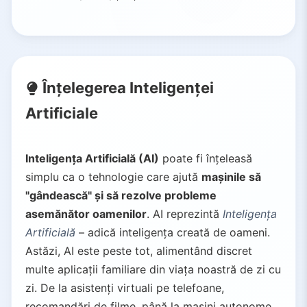
Înțelegerea Inteligenței
Artificiale
Inteligența Artificială (AI)
poate fi înțeleasă
simplu ca o tehnologie care ajută
mașinile să
"gândească" și să rezolve probleme
asemănător oamenilor
. AI reprezintă
Inteligența
Artificială
– adică inteligența creată de oameni.
Astăzi, AI este peste tot, alimentând discret
multe aplicații familiare din viața noastră de zi cu
zi. De la asistenți virtuali pe telefoane,
recomandări de filme, până la mașini autonome