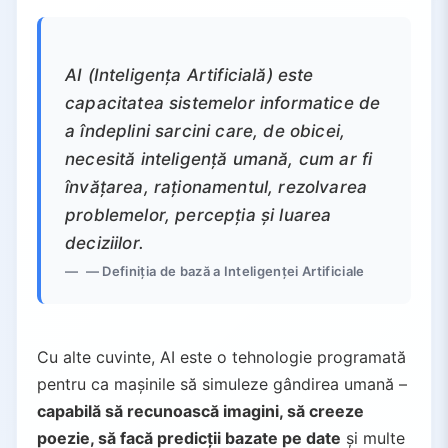
4.5.
Componentele de Bază ale AI
4.6.
Domenii Principale AI
AI (Inteligența Artificială) este
5.
Aplicații Practice ale AI în Viață
capacitatea sistemelor informatice de
5.1.
Motoare de Căutare
a îndeplini sarcini care, de obicei,
5.2.
Sisteme de Recomandare
necesită inteligență umană, cum ar fi
5.3.
Asistenți Virtuali
învățarea, raționamentul, rezolvarea
5.4.
Mașini Autonome
problemelor, percepția și luarea
5.5.
Crearea de Conținut AI
deciziilor.
5.6.
Inteligență în Jocuri
— Definiția de bază a Inteligenței Artificiale
5.7.
Aplicații AI pe Industrii
6.
Beneficiile AI pentru Viață și Societate
Cu alte cuvinte, AI este o tehnologie programată
6.1.
Automatizarea Sarcinilor
pentru ca mașinile să simuleze gândirea umană –
6.2.
Viteză și Eficiență
capabilă să recunoască imagini, să creeze
6.3.
Învățare Continuă
poezie, să facă predicții bazate pe date
și multe
6.4.
Personalizare