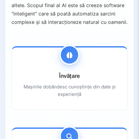
altele. Scopul final al AI este să creeze software
6.5.
Analiza Big Data
"inteligent" care să poată automatiza sarcini
6.6.
Precizie Îmbunătățită
complexe și să interacționeze natural cu oamenii.
7.
Provocări și Limitări ale AI
8.
Viitorul AI – Tendințe și Perspective
8.1.
AI din ce în ce mai Inteligentă
8.2.
Adoptare Universală
8.3.
Revoluția AI Creativă
8.4.
Accent pe AI Etică
Învățare
8.5.
Tendințe Cheie Viitoare
Mașinile dobândesc cunoștințe din date și
9.
Concluzie
experiență
9.1.
Aplicații Utile
9.2.
Provocări Reale
9.3.
Utilizare Responsabilă