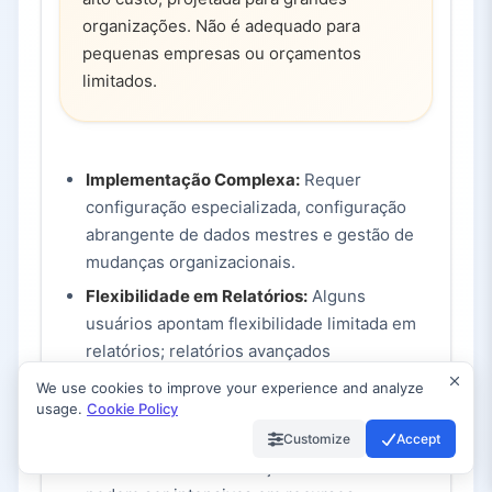
organizações. Não é adequado para
pequenas empresas ou orçamentos
limitados.
Implementação Complexa:
Requer
configuração especializada, configuração
abrangente de dados mestres e gestão de
mudanças organizacionais.
Flexibilidade em Relatórios:
Alguns
usuários apontam flexibilidade limitada em
relatórios; relatórios avançados
frequentemente exigem exportação para
We use cookies to improve your experience and analyze
Excel.
usage.
Cookie Policy
Demandas Computacionais:
Otimização
Customize
Accept
multi-echelon e simulações de cenários