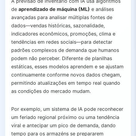
A previsão de inventário com IA usa algoritmos
4.3.
Blue Yonder Luminate Planning
de
aprendizado de máquina (ML)
e análises
4.4.
Microsoft Dynamics 365 Supply Chain Insights
avançadas para analisar múltiplas fontes de
dados—vendas históricas, sazonalidade,
4.5.
ToolsGroup SO99+
indicadores econômicos, promoções, clima e
4.6.
Kinaxis RapidResponse
tendências em redes sociais—para detectar
4.7.
Prediko for Shopify
padrões complexos de demanda que humanos
4.8.
Zoho Inventory
podem não perceber. Diferente de planilhas
5.
Impacto Real e Perspectivas Futuras
estáticas, esses modelos aprendem e se ajustam
5.1.
Histórias de Sucesso de Empresas Líderes
continuamente conforme novos dados chegam,
5.2.
Tecnologias Emergentes e Tendências Futuras
permitindo atualizações em tempo real quando
6.
Principais Lições para Operadores de Armazém
as condições do mercado mudam.
6.1.
Previsão Manual
6.2.
Previsão com IA
Por exemplo, um sistema de IA pode reconhecer
um feriado regional próximo ou uma tendência
viral e antecipar um pico de demanda, dando
tempo para os armazéns se prepararem