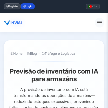
Register
Login
PT
INVIAI
Home
Blog
Tráfego e Logística
Previsão de inventário com IA
para armazéns
A previsão de inventário com IA está
transformando as operações de armazéns—
reduzindo estoques excessivos, prevenindo
faltas, cortando custos e melhorando a precisão.