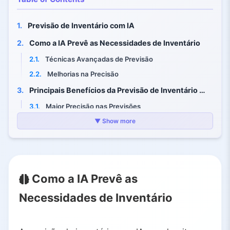
1.
Previsão de Inventário com IA
2.
Como a IA Prevê as Necessidades de Inventário
2.1.
Técnicas Avançadas de Previsão
2.2.
Melhorias na Precisão
3.
Principais Benefícios da Previsão de Inventário com IA
3.1.
Maior Precisão nas Previsões
3.2.
Níveis de Estoque Otimizados
▼ Show more
3.3.
Economia nos Custos Operacionais
3.4.
Experiência do Cliente Aprimorada
3.5.
Resposta Mais Rápida e Agilidade
Como a IA Prevê as
3.6.
Resiliência da Cadeia de Suprimentos
Necessidades de Inventário
4.
Ferramentas e Aplicações de IA
4.1.
SAP Integrated Business Planning (IBP)
4.2.
Oracle Demand Management Cloud