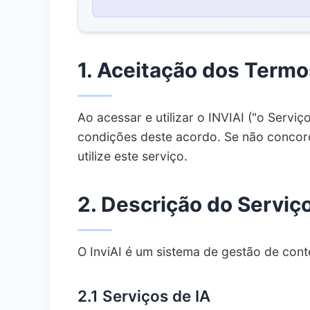
3.1.
Criação de Conta
3.2.
Responsabilidades da Conta
1. Aceitação dos Termo
3.3.
Verificação da Conta
4.
Termos de Pagamento e Preços
4.1.
Modelo de Preços
Ao acessar e utilizar o INVIAI ("o Servi
condições deste acordo. Se não concord
4.2.
Métodos de Pagamento
utilize este serviço.
4.3.
Faturamento e Faturas
4.4.
Reembolsos e Cancelamentos
2. Descrição do Serviç
5.
Sistema de Créditos Diamante
5.1.
Como Funcionam os Diamantes
O InviAI é um sistema de gestão de cont
5.2.
Uso dos Diamantes
5.3.
Recompensas Diárias
2.1 Serviços de IA
6.
Política de Uso Aceitável