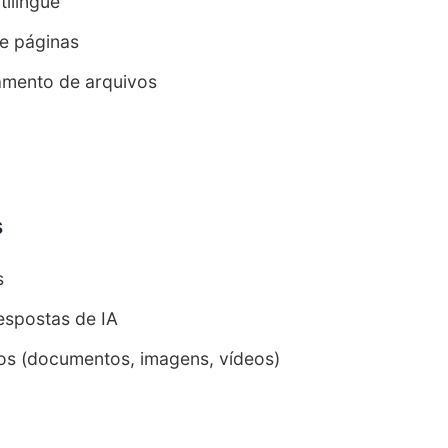
ilíngue
 e páginas
amento de arquivos
s
s
espostas de IA
os (documentos, imagens, vídeos)