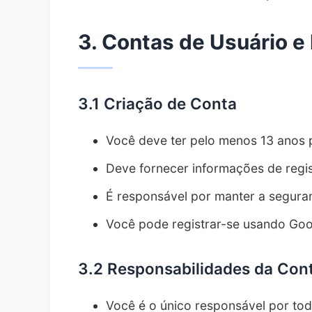
12.2.
Conformidade com Exportação
3. Contas de Usuário e
13.
Resolução de Conflitos
13.1.
Lei Aplicável
13.2.
Processo de Resolução
3.1 Criação de Conta
14.
Informações de Contato
15.
Alterações nos Termos
Você deve ter pelo menos 13 anos 
Deve fornecer informações de regis
É responsável por manter a segura
Você pode registrar-se usando Goog
3.2 Responsabilidades da Con
Você é o único responsável por tod