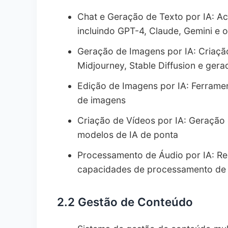
Chat e Geração de Texto por IA: A
6.1.
Usos Proibidos
incluindo GPT-4, Claude, Gemini e 
6.2.
Diretrizes de Conteúdo
Geração de Imagens por IA: Criaçã
6.3.
Restrições de Upload de Arquivos
Midjourney, Stable Diffusion e ger
7.
Direitos de Propriedade Intelectual
Edição de Imagens por IA: Ferram
7.1.
Propriedade do Serviço
de imagens
7.2.
Conteúdo Gerado pelo Usuário
Criação de Vídeos por IA: Geração 
7.3.
Termos dos Provedores de IA
modelos de IA de ponta
8.
Privacidade e Proteção de Dados
Processamento de Áudio por IA: R
8.1.
Coleta de Dados
capacidades de processamento de
8.2.
Processamento de Dados pela IA
8.3.
Direitos do Usuário
2.2 Gestão de Conteúdo
9.
Disponibilidade e Desempenho do Serviç