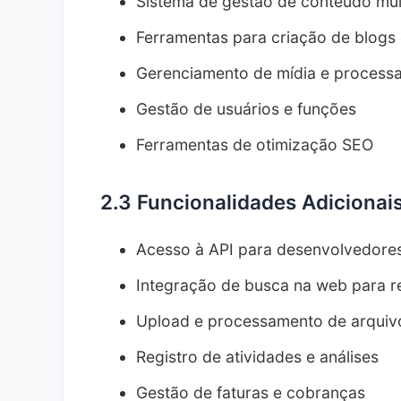
Sistema de gestão de conteúdo mult
9.1.
Compromisso de Disponibilidade
Ferramentas para criação de blogs
9.2.
Limitações de Desempenho
Gerenciamento de mídia e process
9.3.
Modificações no Serviço
10.
Limitação de Responsabilidade
Gestão de usuários e funções
10.1.
Isenções de Serviço
Ferramentas de otimização SEO
10.2.
Limites de Responsabilidade
2.3 Funcionalidades Adicionai
10.3.
Responsabilidade do Usuário
11.
Rescisão
Acesso à API para desenvolvedore
11.1.
Rescisão pelo Usuário
Integração de busca na web para r
11.2.
Rescisão por Nossa Parte
Upload e processamento de arquiv
11.3.
Efeitos da Rescisão
12.
Registro de atividades e análises
Uso Internacional
12.1.
Disponibilidade Global
Gestão de faturas e cobranças