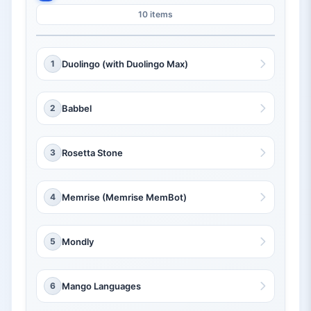
10 items
1
Duolingo (with Duolingo Max)
2
Babbel
3
Rosetta Stone
4
Memrise (Memrise MemBot)
5
Mondly
6
Mango Languages