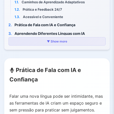
1.1.
Caminhos de Aprendizado Adaptativos
1.2.
Prática e Feedback 24/7
1.3.
Acessível e Conveniente
2.
Prática de Fala com IA e Confiança
3.
Aprendendo Diferentes Línguas com IA
3.1.
Idiomas Mais Populares
▼ Show more
3.2.
Cobertura das Plataformas de IA
4.
Dicas para Aprender uma Língua Rapidamente com IA
4.1.
Seja Consistente com a Prática Diária
Prática de Fala com IA e
4.2.
Aprenda no Contexto, Não no Isolamento
Confiança
4.3.
Use Múltiplas Modalidades
4.4.
Pratique Falar Sem Medo
4.5.
Aproveite o Feedback e as Correções Instantâneas
Falar uma nova língua pode ser intimidante, mas
4.6.
Revise Vocabulário com Repetição Espaçada
as ferramentas de IA criam um espaço seguro e
sem pressão para praticar sem julgamentos.
5.
Principais Ferramentas com IA para Aprender Línguas