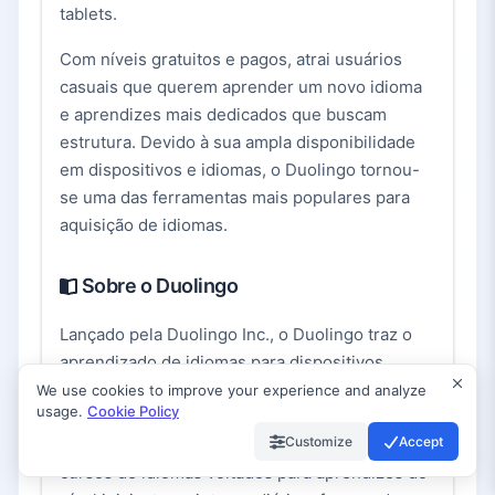
tablets.
Com níveis gratuitos e pagos, atrai usuários
casuais que querem aprender um novo idioma
e aprendizes mais dedicados que buscam
estrutura. Devido à sua ampla disponibilidade
em dispositivos e idiomas, o Duolingo tornou-
se uma das ferramentas mais populares para
aquisição de idiomas.
Sobre o Duolingo
Lançado pela Duolingo Inc., o Duolingo traz o
aprendizado de idiomas para dispositivos
móveis (e web) por meio de lições em
We use cookies to improve your experience and analyze
usage.
Cookie Policy
pequenos blocos que se encaixam em agendas
Customize
Accept
ocupadas. O aplicativo cobre dezenas de
cursos de idiomas voltados para aprendizes do