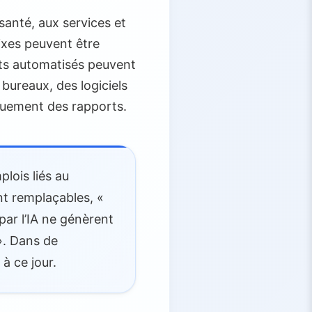
santé, aux services et
ixes peuvent être
ots automatisés peuvent
bureaux, des logiciels
quement des rapports.
lois liés au
nt remplaçables, «
ar l’IA ne génèrent
». Dans de
à ce jour.