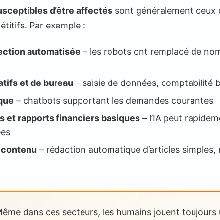
usceptibles d’être affectés
sont généralement ceux 
titifs. Par exemple :
pection automatisée
– les robots ont remplacé de no
tifs et de bureau
– saisie de données, comptabilité b
ique
– chatbots supportant les demandes courantes
 et rapports financiers basiques
– l’IA peut rapideme
ées
e contenu
– rédaction automatique d’articles simples
ême dans ces secteurs, les humains jouent toujours u