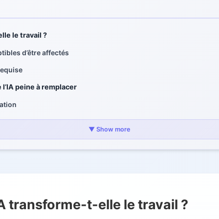
e le travail ?
ibles d’être affectés
requise
’IA peine à remplacer
ation
itique
▼ Show more
 l’IA
e
transforme-t-elle le travail ?
 partenariat IA-Humain