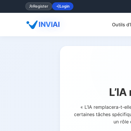
Register
Login
INVIAI
Outils d’
L’IA
« L’IA remplacera-t-ell
certaines tâches spécifiq
un rôle