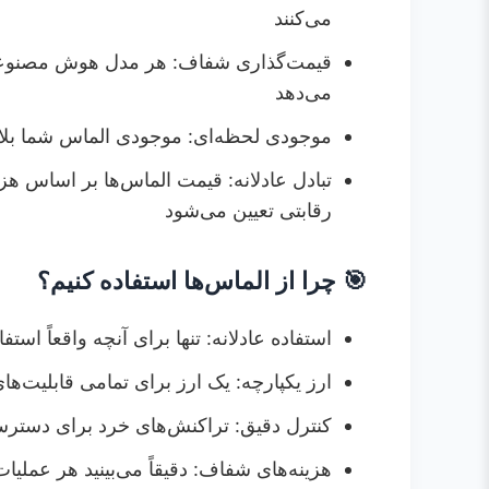
7.
راهبردهای بهینه‌سازی
می‌کنند
7.1.
💡 نکات استفاده هوشمندانه
قیمت‌گذاری شفاف: هر مدل هوش مصنوعی ه
7.2.
🎯 راهنمای انتخاب قابلیت‌ها
می‌دهد
8.
شروع به کار
موجودی لحظه‌ای: موجودی الماس شما بلا
8.1.
🚀 راهنمای شروع سریع
تبادل عادلانه: قیمت الماس‌ها بر اساس ه
8.2.
📊 برنامه‌ریزی مصرف
رقابتی تعیین می‌شود
9.
پشتیبانی و منابع
🎯 چرا از الماس‌ها استفاده کنیم؟
9.1.
📞 دریافت کمک
9.2.
📚 منابع آموزشی
استفاده عادلانه: تنها برای آنچه واقعاً است
ارز یکپارچه: یک ارز برای تمامی قابلیت‌
کنترل دقیق: تراکنش‌های خرد برای دست
هزینه‌های شفاف: دقیقاً می‌بینید هر عملیا