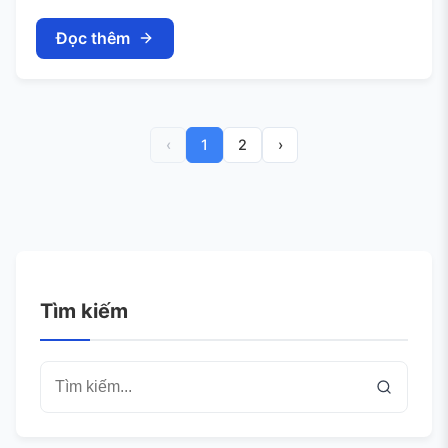
Đọc thêm
‹
1
2
›
Tìm kiếm