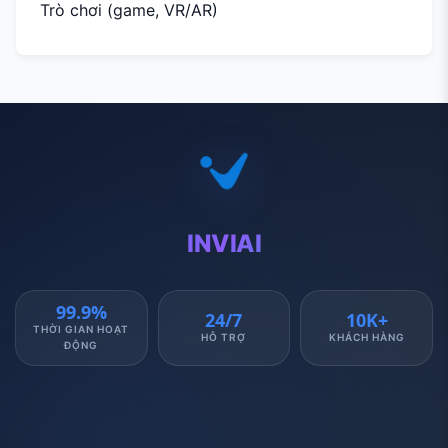
Trò chơi (game, VR/AR)
INVIAI
99.9%
24/7
10K+
THỜI GIAN HOẠT
HỖ TRỢ
KHÁCH HÀNG
ĐỘNG