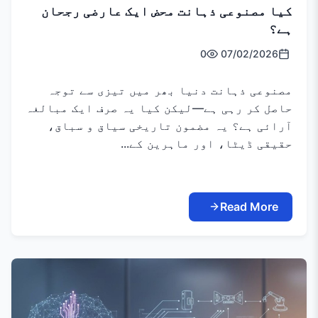
کیا مصنوعی ذہانت محض ایک عارضی رجحان
ہے؟
0
07/02/2026
مصنوعی ذہانت دنیا بھر میں تیزی سے توجہ
حاصل کر رہی ہے—لیکن کیا یہ صرف ایک مبالغہ
آرائی ہے؟ یہ مضمون تاریخی سیاق و سباق،
حقیقی ڈیٹا، اور ماہرین کے...
Read More