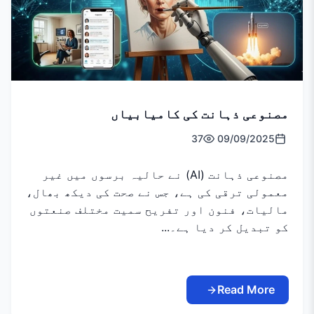
مصنوعی ذہانت کی کامیابیاں
37
09/09/2025
مصنوعی ذہانت (AI) نے حالیہ برسوں میں غیر
معمولی ترقی کی ہے، جس نے صحت کی دیکھ بھال،
مالیات، فنون اور تفریح سمیت مختلف صنعتوں
کو تبدیل کر دیا ہے۔...
Read More