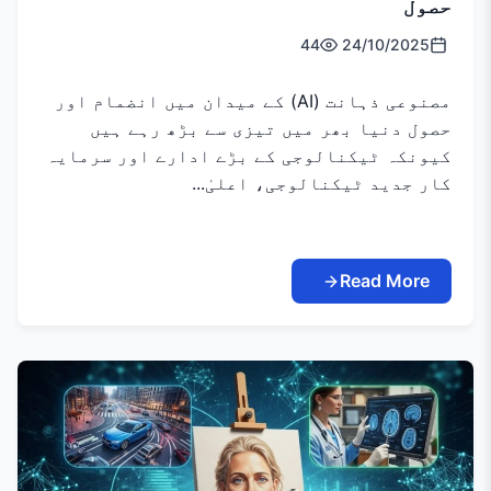
حصول
44
24/10/2025
مصنوعی ذہانت (AI) کے میدان میں انضمام اور
حصول دنیا بھر میں تیزی سے بڑھ رہے ہیں
کیونکہ ٹیکنالوجی کے بڑے ادارے اور سرمایہ
کار جدید ٹیکنالوجی، اعلیٰ...
Read More