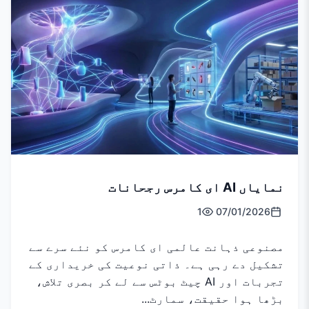
نمایاں AI ای کامرس رجحانات
1
07/01/2026
مصنوعی ذہانت عالمی ای کامرس کو نئے سرے سے
تشکیل دے رہی ہے۔ ذاتی نوعیت کی خریداری کے
تجربات اور AI چیٹ بوٹس سے لے کر بصری تلاش،
بڑھا ہوا حقیقت، سمارٹ...