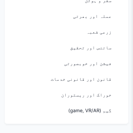
سفر و ہوٹل
عملہ اور بھرتی
زرعی شعبہ
سائنس اور تحقیق
فیشن اور خوبصورتی
قانون اور قانونی خدمات
خوراک اور ریستوران
گیم (game, VR/AR)