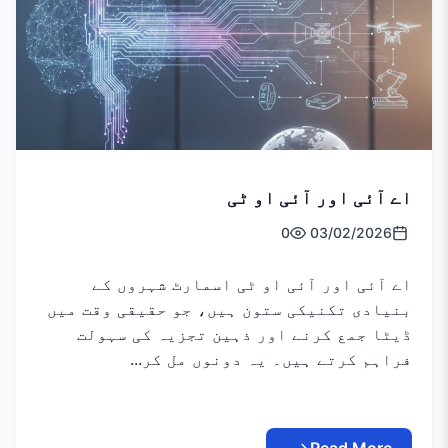
اے آئی اور آئی او ٹی
0
03/02/2026
اے آئی اور آئی او ٹی اسمارٹ شہروں کے
بنیادی تکنیکی ستون ہیں، جو حقیقی وقت میں
ڈیٹا جمع کرنے اور ذہین تجزیہ کی سہولت
فراہم کرتے ہیں۔ یہ دونوں مل کر...