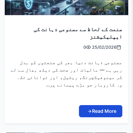
صنعت کے لحاظ سے مصنوعی ذہانت کی
ایپلیکیشنز
0
25/02/2026
مصنوعی ذہانت دنیا بھر کی صنعتوں کو بدل
رہی ہے — مالیات اور صحت کی دیکھ بھال سے لے
کر مینوفیکچرنگ، ریٹیل، اور توانائی تک۔
وہ کاروبار جو بڑے پیمانے پر...
Read More