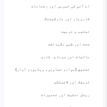
اے آئی کی خبریں اور رجحانات
کاروبار اور مارکیٹنگ
تعلیم و تربیت
صحت اور طبی نگہداشت
مالیات اور سرمایہ کاری
تخلیق (مواد، تصاویر، ویڈیوز، آواز)
ٹریفک اور لاجسٹکس
ریئل اسٹیٹ اور تعمیرات