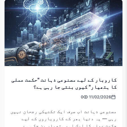
کاروبار کے لیے مصنوعی ذہانت "حکمت عملی
کا ہتھیار" کیوں بنتی جا رہی ہے؟
0
11/02/2026
مصنوعی ذہانت اب صرف ایک تکنیکی رجحان نہیں
رہی — یہ دنیا بھر کے کاروباروں کے لیے
حکمت عملی کا ایک اہم ہتھیار بن چکی ہے۔