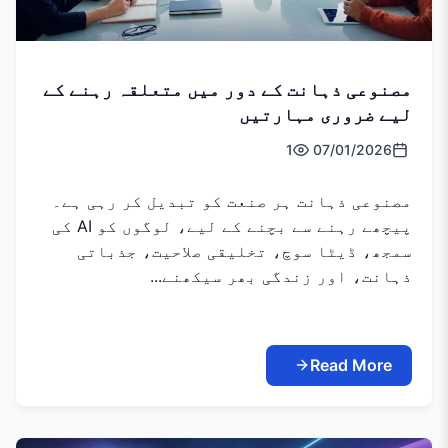
مصنوعی ذہانت کے دور میں متعلقہ رہنے کے
لیے ضروری مہارتیں
1
07/01/2026
مصنوعی ذہانت ہر صنعت کو تبدیل کر رہی ہے۔
پیچھے رہنے سے بچنے کے لیے، لوگوں کو AI کی
سمجھ، ڈیٹا سوچ، تخلیقی صلاحیت، جذباتی
ذہانت، اور زندگی بھر سیکھنے...
Read More