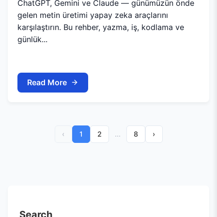
ChatGPT, Gemini ve Claude — günümüzün önde
gelen metin üretimi yapay zeka araçlarını
karşılaştırın. Bu rehber, yazma, iş, kodlama ve
günlük...
Read More
‹
1
2
...
8
›
Search