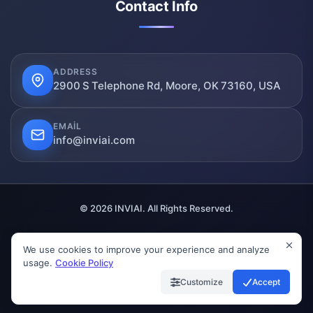
Contact Info
ADDRESS
2900 S Telephone Rd, Moore, OK 73160, USA
EMAIL
info@inviai.com
© 2026 INVIAI. All Rights Reserved.
We use cookies to improve your experience and analyze
SSL Secured
Verified
GDPR Compliant
usage.
Cookie Policy
Customize
Accept