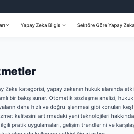
arı
Yapay Zeka Bilgisi
Sektöre Göre Yapay Zek
zmetler
 Zeka kategorisi, yapay zekanın hukuk alanında etkinl
amlı bir bakış sunar. Otomatik sözleşme analizi, hukuk
aların daha hızlı ve doğru işlenmesi gibi konuları ke
met kalitesini artırmadaki yeni teknolojileri hakkında 
ili pratik uygulamaları, gelişim trendlerini ve karşıla
ukuk alanında kullanma yetkinliğinizi artırır.