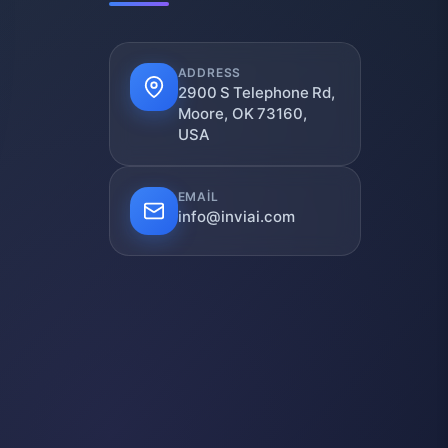
ADDRESS
2900 S Telephone Rd,
Moore, OK 73160,
USA
EMAIL
info@inviai.com