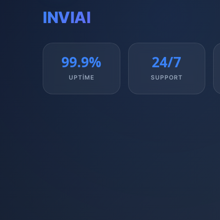
INVIAI
99.9%
24/7
UPTIME
SUPPORT