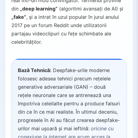
real într-un mod convingător. Termenul provine
4.1.
Strategie de Apărare pe Mai Multe Fronturi
din
„deep learning”
(algoritmi avansați de AI) și
4.2.
Drumul de Urmat
„fake”
, și a intrat în uzul popular în jurul anului
2017 pe un forum Reddit unde utilizatorii
partajau videoclipuri cu fețe schimbate ale
celebrităților.
Bază Tehnică:
Deepfake-urile moderne
folosesc adesea tehnici precum rețelele
generative adversariale (GAN) – două
rețele neuronale care se antrenează una
împotriva celeilalte pentru a produce falsuri
din ce în ce mai realiste. În ultimul deceniu,
progresele în AI au făcut crearea deepfake-
urilor mai ușoară și mai ieftină:
oricine cu
conexiune la internet are acum acces la