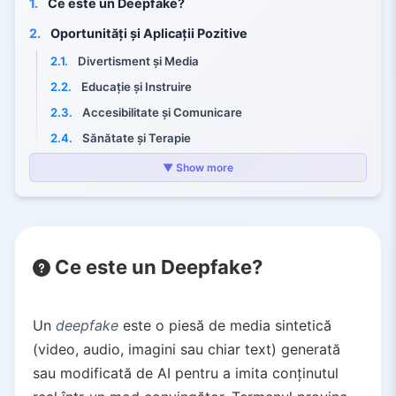
1.
Ce este un Deepfake?
2.
Oportunități și Aplicații Pozitive
2.1.
Divertisment și Media
2.2.
Educație și Instruire
2.3.
Accesibilitate și Comunicare
2.4.
Sănătate și Terapie
2.5.
Protecția Intimității și Anonimatului
▼ Show more
3.
Riscuri și Abuzuri ale Deepfake-urilor
3.1.
Dezinformare și Manipulare Politică
3.2.
Pornografie Neconsensuală și Hărțuire
Ce este un Deepfake?
3.3.
Escrocherii prin Fraudă și Impersonare
3.4.
Pierderi Financiare în Lumea Reală
3.5.
Eroziunea Încrederii și Provocări Legale
Un
deepfake
este o piesă de media sintetică
(video, audio, imagini sau chiar text) generată
3.6.
Provocări Cheie
sau modificată de AI pentru a imita conținutul
4.
Navigarea în Era Deepfake: Găsirea Echilibrului