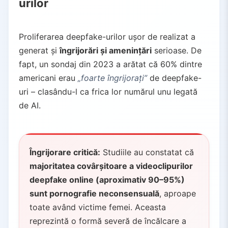
urilor
Proliferarea deepfake-urilor ușor de realizat a
generat și
îngrijorări și amenințări
serioase. De
fapt, un sondaj din 2023 a arătat că 60% dintre
americani erau
„foarte îngrijorați”
de deepfake-
uri – clasându-l ca frica lor numărul unu legată
de AI.
Îngrijorare critică:
Studiile au constatat că
majoritatea covârșitoare a videoclipurilor
deepfake online (aproximativ 90–95%)
sunt pornografie neconsensuală
, aproape
toate având victime femei. Aceasta
reprezintă o formă severă de încălcare a