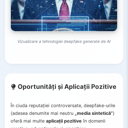
Vizualizare a tehnologiei deepfake generate de AI
Oportunități și Aplicații Pozitive
În ciuda reputației controversate, deepfake-urile
(adesea denumite mai neutru
„media sintetică”
)
oferă mai multe
aplicații pozitive
în domenii