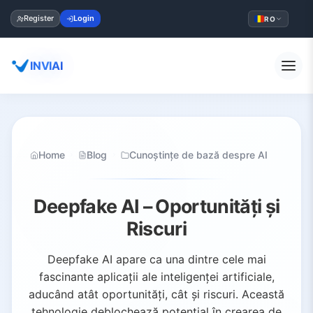
Register
Login
RO
INVIAI
Home
Blog
Cunoștințe de bază despre AI
Deepfake AI – Oportunități și
Riscuri
Deepfake AI apare ca una dintre cele mai
fascinante aplicații ale inteligenței artificiale,
aducând atât oportunități, cât și riscuri. Această
tehnologie deblochează potențial în crearea de