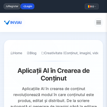
Register
Login
RO
INVIAI
Home
Blog
Creativitate (Conținut, imagini, video, s
Aplicații AI în Crearea de
Conținut
Aplicațiile AI în crearea de conținut
revoluționează modul în care conținutul este
produs, editat și distribuit. De la scriere
automată și generare de imagini până la editare