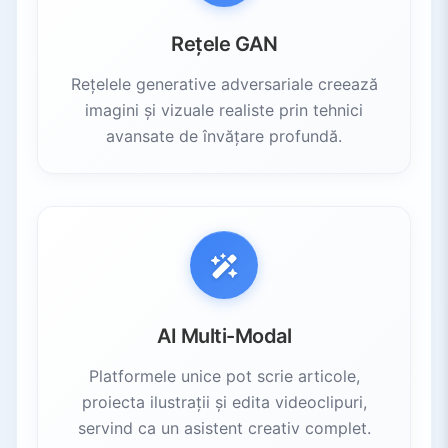
8.3.
Ghiduri de Calitate
Rețele GAN
8.4.
Transparență
Rețelele generative adversariale creează
8.5.
Monitorizare Continuă
imagini și vizuale realiste prin tehnici
9.
Perspectivele Viitorului
avansate de învățare profundă.
9.1.
Integrare Multi-Modală
9.2.
Sofisticare Sporită
9.3.
Cadre Etice
10.
Concluzie
AI Multi-Modal
Platformele unice pot scrie articole,
proiecta ilustrații și edita videoclipuri,
servind ca un asistent creativ complet.