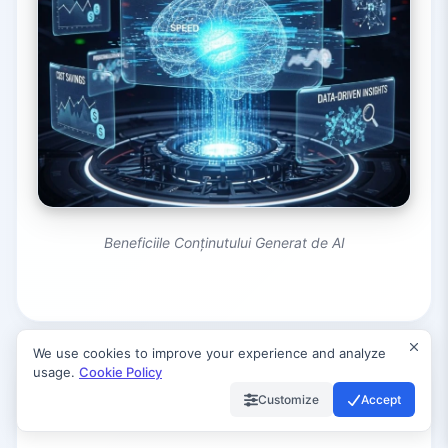
Beneficiile Conținutului Generat de AI
We use cookies to improve your experience and analyze
usage.
Cookie Policy
Provocări și Considerații
Customize
Accept