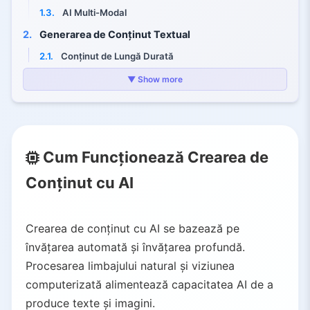
1.3.
AI Multi-Modal
2.
Generarea de Conținut Textual
2.1.
Conținut de Lungă Durată
2.2.
Texte de Marketing
▼ Show more
3.
Conținut Vizual și Imagistic
3.1.
DALL·E & Midjourney
3.2.
Adobe Firefly
Cum Funcționează Crearea de
3.3.
Producție Video
Conținut cu AI
4.
Audio și Muzică
4.1.
Înregistrare în Studio
4.2.
Generare Vocală AI
Crearea de conținut cu AI se bazează pe
5.
Cazuri Comune de Utilizare în Industrie
învățarea automată și învățarea profundă.
Procesarea limbajului natural și viziunea
5.1.
Marketing de Conținut & SEO
computerizată alimentează capacitatea AI de a
5.2.
Aplicații E-commerce
produce texte și imagini.
5.3.
Serviciu Clienți