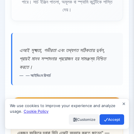
পারে। সার্চ ইঞ্জিন পাতলা, অমূলক বা স্প্যামি কন্টেন্টকে শাস্তি
দেয়।
এআই সূক্ষ্মতা, গভীরতা এবং তথ্যগত সঠিকতায় দুর্বল,
প্রায়ই মানব সম্পাদনার প্রয়োজন হয় সামঞ্জস্য নিশ্চিত
করতে।
— আইবিএম রিসার্চ
We use cookies to improve your experience and analyze
কর্মসংস্থান প্রভাব:
অনেক বিশেষজ্ঞ মনে করেন এআই সৃজনশীল
usage.
Cookie Policy
ভূমিকা পরিবর্তন করবে, তবে মানব দক্ষতা অপরিহার্য থাকবে।
Customize
Accept
"আপনার কাজ এআই দ্বারা নেওয়া হবে না; এটি নেওয়া হবে এমন
একজন ব্যক্তির দ্বারা যিনি এআই ব্যবহার করতে জানেন" —