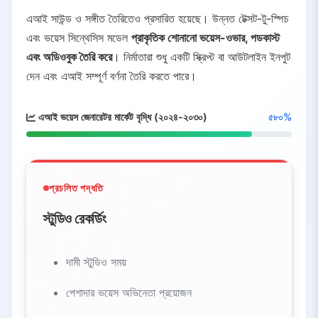
এআই সাউন্ড ও সঙ্গীত তৈরিতেও প্রসারিত হয়েছে। উন্নত টেক্সট-টু-স্পিচ
এবং ভয়েস সিন্থেসিস মডেল
প্রাকৃতিক শোনানো ভয়েস-ওভার, পডকাস্ট
এবং অডিওবুক তৈরি করে
। নির্মাতারা শুধু একটি স্ক্রিপ্ট বা আউটলাইন ইনপুট
দেন এবং এআই সম্পূর্ণ বর্ণনা তৈরি করতে পারে।
এআই ভয়েস জেনারেটর মার্কেট বৃদ্ধি (২০২৪-২০৩০)
৫৮০%
প্রচলিত পদ্ধতি
স্টুডিও রেকর্ডিং
দামী স্টুডিও সময়
পেশাদার ভয়েস অভিনেতা প্রয়োজন