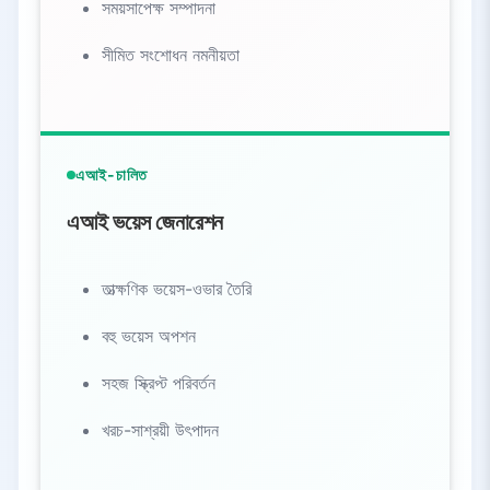
সময়সাপেক্ষ সম্পাদনা
সীমিত সংশোধন নমনীয়তা
এআই-চালিত
এআই ভয়েস জেনারেশন
তাত্ক্ষণিক ভয়েস-ওভার তৈরি
বহু ভয়েস অপশন
সহজ স্ক্রিপ্ট পরিবর্তন
খরচ-সাশ্রয়ী উৎপাদন