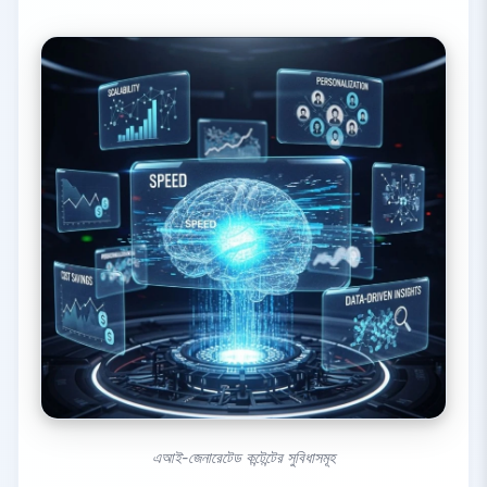
এআই-জেনারেটেড কন্টেন্টের সুবিধাসমূহ