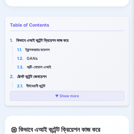
Table of Contents
1.
কিভাবে এআই কন্টেন্ট ক্রিয়েশন কাজ করে
1.1.
ট্রান্সফরমার মডেলস
1.2.
GANs
1.3.
মাল্টি-মোডাল এআই
2.
টেক্সট কন্টেন্ট জেনারেশন
2.1.
দীর্ঘমেয়াদী কন্টেন্ট
2.2.
মার্কেটিং কপি
▼ Show more
3.
ছবি ও ভিজ্যুয়াল কন্টেন্ট
3.1.
DALL·E ও Midjourney
3.2.
Adobe Firefly
কিভাবে এআই কন্টেন্ট ক্রিয়েশন কাজ করে
3.3.
ভিডিও প্রোডাকশন