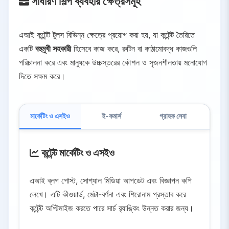
সাধারণ শিল্প ব্যবহার ক্ষেত্রসমূহ
এআই কন্টেন্ট টুলস বিভিন্ন ক্ষেত্রে প্রয়োগ করা হয়, যা কন্টেন্ট তৈরিতে
একটি
বহুমুখী সহকারী
হিসেবে কাজ করে, রুটিন বা কাঠামোবদ্ধ কাজগুলি
পরিচালনা করে এবং মানুষকে উচ্চস্তরের কৌশল ও সৃজনশীলতায় মনোযোগ
দিতে সক্ষম করে।
মার্কেটিং ও এসইও
ই-কমার্স
গ্রাহক সেবা
মিডিয
কন্টেন্ট মার্কেটিং ও এসইও
এআই ব্লগ পোস্ট, সোশ্যাল মিডিয়া আপডেট এবং বিজ্ঞাপন কপি
লেখে। এটি কীওয়ার্ড, মেটা-বর্ণনা এবং শিরোনাম প্রস্তাব করে
কন্টেন্ট অপ্টিমাইজ করতে পারে সার্চ র‍্যাঙ্কিং উন্নত করার জন্য।