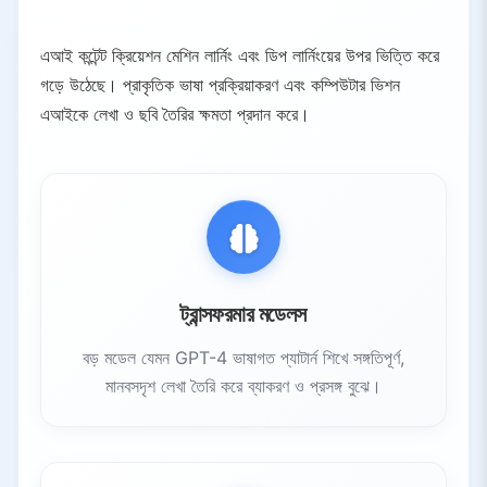
4.
অডিও ও সঙ্গীত
এআই কন্টেন্ট ক্রিয়েশন মেশিন লার্নিং এবং ডিপ লার্নিংয়ের উপর ভিত্তি করে
4.1.
স্টুডিও রেকর্ডিং
গড়ে উঠেছে। প্রাকৃতিক ভাষা প্রক্রিয়াকরণ এবং কম্পিউটার ভিশন
4.2.
এআই ভয়েস জেনারেশন
এআইকে লেখা ও ছবি তৈরির ক্ষমতা প্রদান করে।
5.
সাধারণ শিল্প ব্যবহার ক্ষেত্রসমূহ
5.1.
কন্টেন্ট মার্কেটিং ও এসইও
5.2.
ই-কমার্স অ্যাপ্লিকেশন
5.3.
গ্রাহক সেবা
5.4.
মিডিয়া ও বিনোদন
6.
এআই-জেনারেটেড কন্টেন্টের সুবিধাসমূহ
ট্রান্সফরমার মডেলস
6.1.
গতি ও দক্ষতা
6.2.
স্কেলেবিলিটি
বড় মডেল যেমন GPT-4 ভাষাগত প্যাটার্ন শিখে সঙ্গতিপূর্ণ,
6.3.
ব্যক্তিগতকরণ
মানবসদৃশ লেখা তৈরি করে ব্যাকরণ ও প্রসঙ্গ বুঝে।
6.4.
খরচ সাশ্রয়
6.5.
ডেটা-চালিত অন্তর্দৃষ্টি
7.
চ্যালেঞ্জ ও বিবেচ্য বিষয়সমূহ