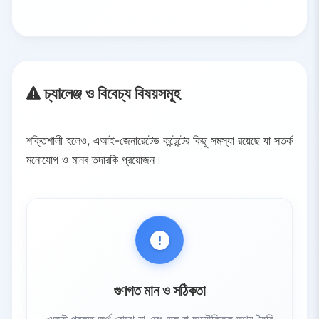
চ্যালেঞ্জ ও বিবেচ্য বিষয়সমূহ
শক্তিশালী হলেও, এআই-জেনারেটেড কন্টেন্টের কিছু সমস্যা রয়েছে যা সতর্ক
মনোযোগ ও মানব তদারকি প্রয়োজন।
গুণগত মান ও সঠিকতা
এআই প্রকৃত অর্থ বোঝে না এবং ভুল বা অযৌক্তিক তথ্য তৈরি