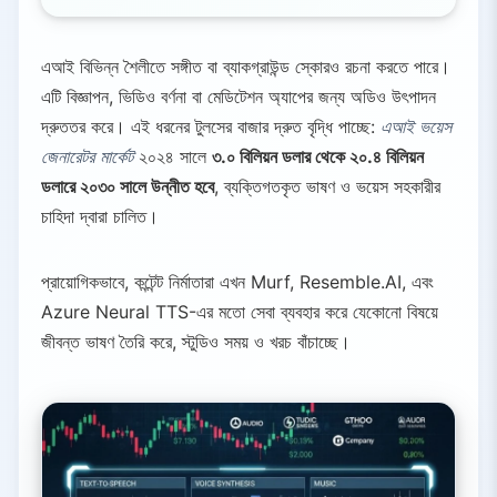
এআই বিভিন্ন শৈলীতে সঙ্গীত বা ব্যাকগ্রাউন্ড স্কোরও রচনা করতে পারে।
এটি বিজ্ঞাপন, ভিডিও বর্ণনা বা মেডিটেশন অ্যাপের জন্য অডিও উৎপাদন
দ্রুততর করে। এই ধরনের টুলসের বাজার দ্রুত বৃদ্ধি পাচ্ছে:
এআই ভয়েস
জেনারেটর মার্কেট
২০২৪ সালে
৩.০ বিলিয়ন ডলার থেকে ২০.৪ বিলিয়ন
ডলারে ২০৩০ সালে উন্নীত হবে
, ব্যক্তিগতকৃত ভাষণ ও ভয়েস সহকারীর
চাহিদা দ্বারা চালিত।
প্রায়োগিকভাবে, কন্টেন্ট নির্মাতারা এখন Murf, Resemble.AI, এবং
Azure Neural TTS-এর মতো সেবা ব্যবহার করে যেকোনো বিষয়ে
জীবন্ত ভাষণ তৈরি করে, স্টুডিও সময় ও খরচ বাঁচাচ্ছে।