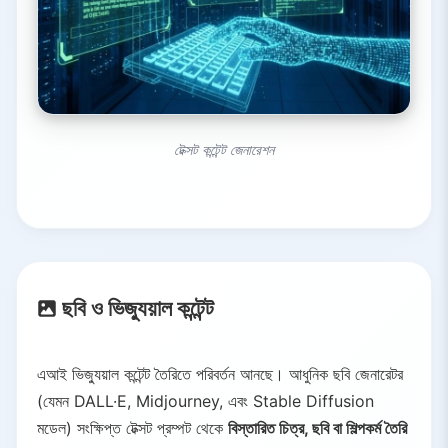
টেক্সট কন্টেন্ট জেনারেশন
ছবি ও ভিজ্যুয়াল কন্টেন্ট
এআই ভিজ্যুয়াল কন্টেন্ট তৈরিতে পরিবর্তন আনছে। আধুনিক ছবি জেনারেটর
(যেমন DALL·E, Midjourney, এবং Stable Diffusion
মডেল) সংক্ষিপ্ত টেক্সট প্রম্পট থেকে
বিস্তারিত চিত্র, ছবি বা শিল্পকর্ম তৈরি