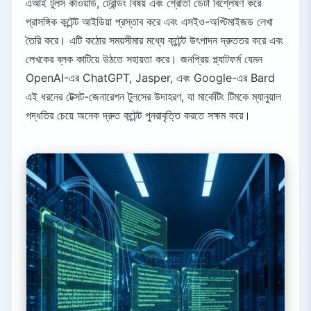
এআই টুলস কীওয়ার্ড, ট্রেন্ডিং বিষয় এবং শ্রোতা ডেটা বিশ্লেষণ করে
প্রাসঙ্গিক কন্টেন্ট আইডিয়া প্রস্তাব করে এবং এসইও-অপ্টিমাইজড লেখা
তৈরি করে। এটি কঠোর সময়সীমার মধ্যে কন্টেন্ট উৎপাদন দ্রুততর করে এবং
লেখকের ব্লক কাটিয়ে উঠতে সহায়তা করে। জনপ্রিয় প্ল্যাটফর্ম যেমন
OpenAI-এর ChatGPT, Jasper, এবং Google-এর Bard
এই ধরনের টেক্সট-জেনারেশন টুলসের উদাহরণ, যা মার্কেটিং টিমকে ম্যানুয়াল
পদ্ধতির চেয়ে অনেক দ্রুত কন্টেন্ট পুনরাবৃত্তি করতে সক্ষম করে।