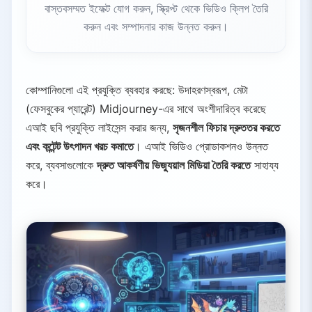
বাস্তবসম্মত ইফেক্ট যোগ করুন, স্ক্রিপ্ট থেকে ভিডিও ক্লিপ তৈরি
করুন এবং সম্পাদনার কাজ উন্নত করুন।
কোম্পানিগুলো এই প্রযুক্তি ব্যবহার করছে: উদাহরণস্বরূপ, মেটা
(ফেসবুকের প্যারেন্ট) Midjourney-এর সাথে অংশীদারিত্ব করেছে
এআই ছবি প্রযুক্তি লাইসেন্স করার জন্য,
সৃজনশীল ফিচার দ্রুততর করতে
এবং কন্টেন্ট উৎপাদন খরচ কমাতে
। এআই ভিডিও প্রোডাকশনও উন্নত
করে, ব্যবসাগুলোকে
দ্রুত আকর্ষণীয় ভিজ্যুয়াল মিডিয়া তৈরি করতে
সাহায্য
করে।