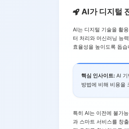
3.2.
데이터 기반 인사이트
AI가 디지털
3.3.
향상된 사용자 경험
3.4.
새로운 비즈니스 모델
AI는 디지털 기술을 활
3.5.
국가 발전에 미치는 영향
터 처리와 머신러닝 능력
4.
기회와 도전 과제
효율성을 높이도록 돕습
4.1.
성장 잠재력
4.2.
주요 우려 사항
4.3.
전략적 해결책
핵심 인사이트:
AI 
방법에 비해 비용을 
특히 AI는 이전에 불가
과 스마트 서비스를 창출