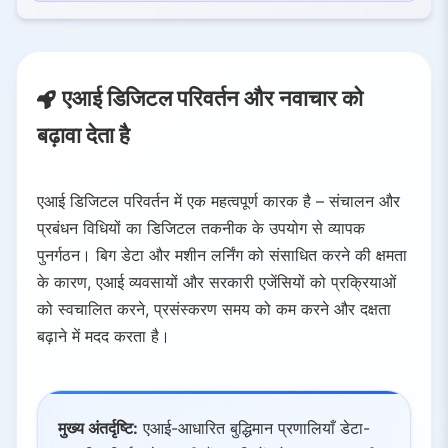
3.
एआई के आर्थिक और सामाजिक लाभ
3.1.
उत्पादकता में वृद्धि
3.2.
डेटा-आधारित अंतर्दृष्टि
एआई डिजिटल परिवर्तन और नवाचार को
3.3.
बेहतर उपयोगकर्ता अनुभव
बढ़ावा देता है
3.4.
नए व्यावसायिक मॉडल
3.5.
राष्ट्रीय विकास प्रभाव
4.
अवसर और चुनौतियां
एआई डिजिटल परिवर्तन में एक महत्वपूर्ण कारक है – संचालन और
4.1.
विकास की संभावना
प्रबंधन विधियों का डिजिटल तकनीक के उपयोग से व्यापक
4.2.
महत्वपूर्ण चिंताएं
पुनर्गठन। बिग डेटा और मशीन लर्निंग को संसाधित करने की क्षमता
के कारण, एआई व्यवसायों और सरकारी एजेंसियों को प्रक्रियाओं
4.3.
रणनीतिक समाधान
को स्वचालित करने, प्रसंस्करण समय को कम करने और दक्षता
बढ़ाने में मदद करता है।
मुख्य अंतर्दृष्टि:
एआई-आधारित बुद्धिमान प्रणालियाँ डेटा-