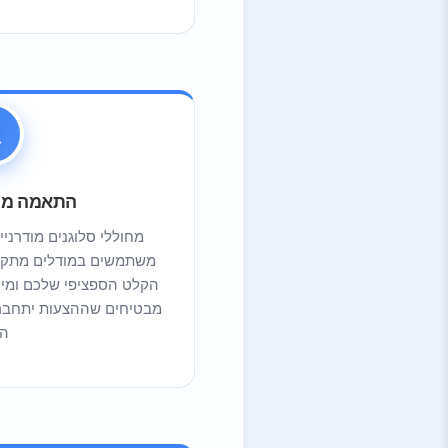
Shopify Slogan Maker
3.6.
QuillBot Slogan Generator
3.7.
Ahrefs Slogan Generator
3.8.
4.
מחשבות אחרונות
התאמה מונ
מחוללי סלוגנים מודרני
משתמשים במודלים מתקד
הקלט הספציפי שלכם ומייצ
מבטיחים שההצעות יתחברו
הי