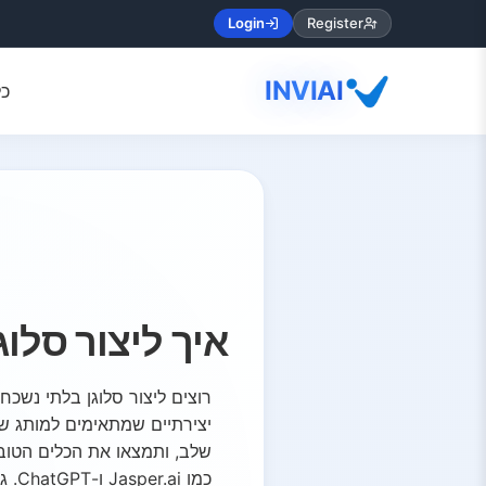
Login
Register
INVIAI
כל
איך ליצור סלו
רוצים ליצור סלוגן בלתי נשכח
יצירתיים שמתאימים למותג של
כמו Jasper.ai ו-ChatGPT. גלו איך ליצור סלוגן חזק שתופס את קול המותג שלכם ומבליט אתכם!