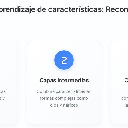
ión:
rendizaje de características: Reco
cia para desarrollar
:
ales
Capas intermedias
C
icas
Combina características en
s y
formas complejas como
com
ojos y narices
l