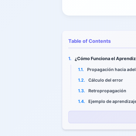
Table of Contents
1.
¿Cómo Funciona el Aprendiz
1.1.
Propagación hacia adel
1.2.
Cálculo del error
1.3.
Retropropagación
1.4.
Ejemplo de aprendizaje
2.
Aprendizaje Profundo vs. A
2.1.
Aprendizaje superficia
2.2.
Redes Neuronales Pro