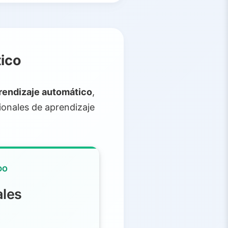
tico
rendizaje automático
,
ionales de aprendizaje
DO
les