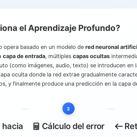
je Profundo
ra
ona el Aprendizaje Profundo?
do real:
z
do opera basado en un modelo de
red neuronal artific
a
capa de entrada
, múltiples
capas ocultas
intermedi
es:
ruto (como imágenes, audio, texto) se introducen en 
uaje Natural (PLN)
apa oculta donde la red extrae gradualmente caracter
s, y finalmente produce una predicción en la capa de
ación
2
s:
 hacia
Cálculo del error
Ret
rofundo