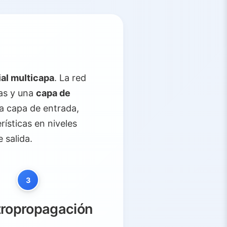
ial multicapa
. La red
as y una
capa de
la capa de entrada,
ísticas en niveles
 salida.
3
ropropagación