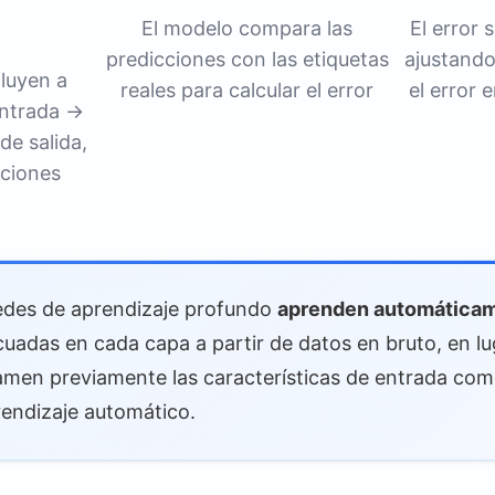
 de características
El modelo compara las
El error 
predicciones con las etiquetas
ajustando
fluyen a
s
reales para calcular el error
el error 
entrada →
de salida,
e Profundo
ciones
 datos muy grandes
tacionales
edes de aprendizaje profundo
aprenden automática
s:
cuadas en cada capa a partir de datos en bruto, en lu
Difíciles de interpretar
men previamente las características de entrada co
ríticos:
rendizaje automático.
atos de entrenamiento
esgo: