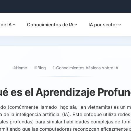
de IA
Conocimientos de IA
IA por sector
Home
Blog
Conocimientos básicos sobre IA
é es el Aprendizaje Profu
ndo (comúnmente llamado "học sâu" en vietnamita) es un 
e la inteligencia artificial (IA). Este enfoque utiliza redes
ales profundas) para simular habilidades complejas de toma
rmitiendo que las computadoras reconozcan eficazmente p