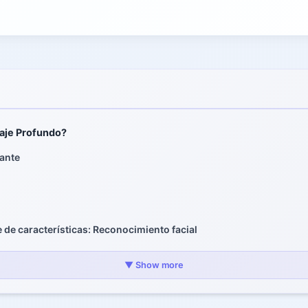
aje Profundo?
ante
 de características: Reconocimiento facial
prendizaje Automático
▼ Show more
l
fundas