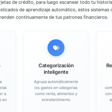
jetas de crédito, para luego escanear todo tu histori
ado en tiempo real
sticados de aprendizaje automático, estos sistemas 
ente
prenden continuamente de tus patrones financieros.
os
va de metas
ticas
guridad
e
Categorización
Re
 un uso seguro y efectivo
inteligente
a
Agrupa automáticamente
etas
los gastos en categorías
com
er a
como renta, alimentos y
con
s en
entretenimiento
a