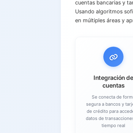
cuentas bancarias y tar
3.1.
Seguimiento automatiz
Usando algoritmos sofi
3.2.
Categorización intelig
en múltiples áreas y a
3.3.
Análisis personalizad
3.4.
Planificación predicti
3.5.
El impacto combinado
4.
Salvaguardas y mejores prác
4.1.
Consideraciones de se
Integración d
4.2.
Mejores prácticas para
cuentas
5.
Conclusión
Se conecta de form
5.1.
Accesibilidad
segura a bancos y tarj
de crédito para acced
5.2.
Automatización
datos de transaccione
5.3.
Optimización
tiempo real