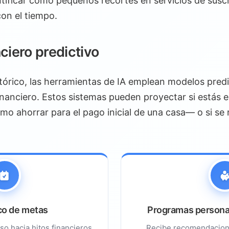
ntificar cómo pequeños recortes en servicios de susc
con el tiempo.
ciero predictivo
istórico, las herramientas de IA emplean modelos pred
financiero. Estos sistemas pueden proyectar si estás 
o ahorrar para el pago inicial de una casa— o si se r
co de metas
Programas persona
so hacia hitos financieros
Recibe recomendacion