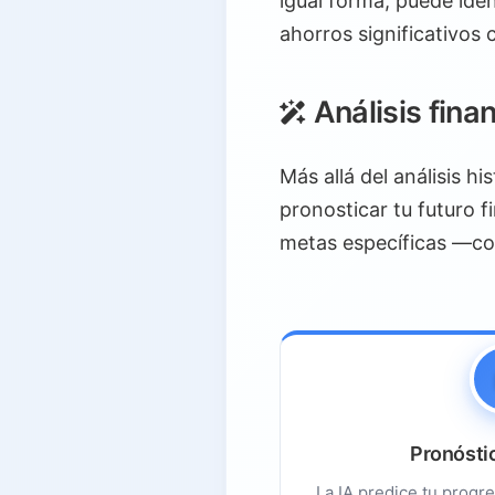
igual forma, puede ide
ahorros significativos 
Análisis finan
Más allá del análisis h
pronosticar tu futuro 
metas específicas —com
Pronósti
La IA predice tu progre