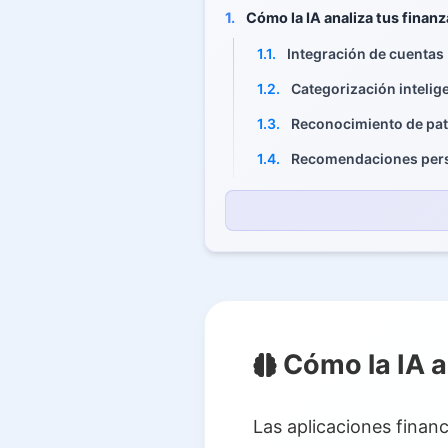
1.
Cómo la IA analiza tus finanz
1.1.
Integración de cuentas
1.2.
Categorización intelig
1.3.
Reconocimiento de pa
1.4.
Recomendaciones pers
1.5.
Análisis financiero pre
2.
Herramientas reales de ahor
2.1.
Rocket Money
2.2.
YNAB
2.3.
Buddy
Cómo la IA a
2.4.
Cleo AI
2.5.
Copilot Money
Las aplicaciones finan
3.
Beneficios clave de los plan