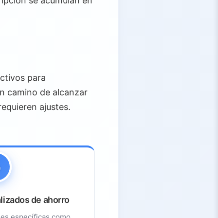
ripción se acumulan en
ictivos para
en camino de alcanzar
equieren ajustes.
lizados de ahorro
es específicas como