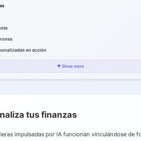
as
ente
trones
onalizadas en acción
dictivo
▼ Show more
ro con IA
naliza tus finanzas
cieras impulsadas por IA funcionan vinculándose de f
es de ahorro impulsados por IA