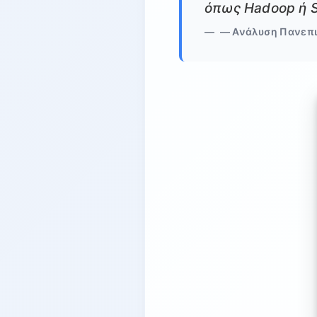
όπως Hadoop ή Sp
— Ανάλυση Πανεπι