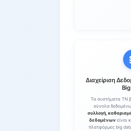
Διαχείριση Δεδ
Big
Τα συστήματα ΤΝ β
σύνολα δεδομένων
συλλογή, καθαρισμ
δεδομένων
είναι κ
πλατφόρμες big data