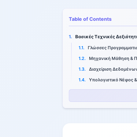
Table of Contents
1.
Βασικές Τεχνικές Δεξιότητ
1.1.
Γλώσσες Προγραμματι
1.2.
Μηχανική Μάθηση & Π
1.3.
Διαχείριση Δεδομένων 
1.4.
Υπολογιστικό Νέφος 
2.
Μαθηματικές και Αναλυτικ
2.1.
Στατιστική και Πιθανό
2.2.
Γραμμική Άλγεβρα
2.3.
Λογισμός και Βελτιστ
2.4.
Αναλυτική Σκέψη