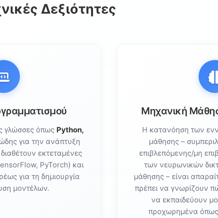
νικές Δεξιότητες
θρώπινες Ιδιότητες
ριτική Σκέψη
δικότητα
ι Δια Βίου Μάθηση
ναισθηματική Νοημοσύνη
 της ΤΝ
ογραμματισμού
Μηχανική Μάθησ
αρμοστικότητα
ές γλώσσες όπως
Python,
Η κατανόηση των ενν
ιώδης για την ανάπτυξη
μάθησης – συμπερι
ας
 διαθέτουν εκτεταμένες
επιβλεπόμενης/μη επι
TensorFlow, PyTorch) και
των νευρωνικών δικτ
εξιοτήτων
ρέως για τη δημιουργία
μάθησης – είναι απαραί
 για ΤΝ
υση μοντέλων.
πρέπει να γνωρίζουν π
να εκπαιδεύουν μο
προχωρημένα όπως