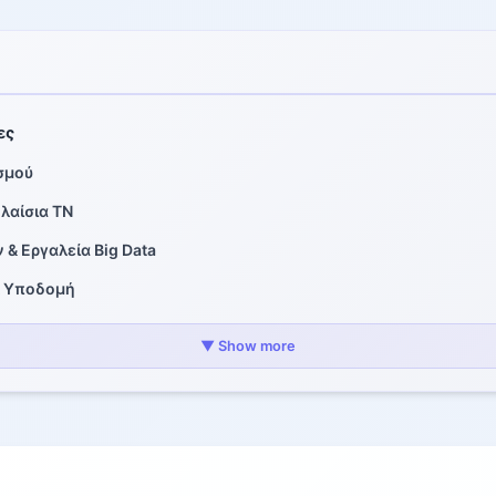
ες
σμού
λαίσια ΤΝ
& Εργαλεία Big Data
& Υποδομή
ές Δεξιότητες
▼ Show more
τητες
οποίηση