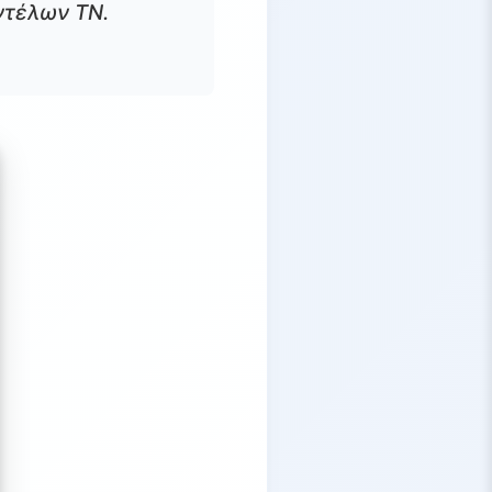
οντέλων ΤΝ.