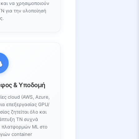
 και να χρησιμοποιούν
ΤΝ για την υλοποίησή
ς.
έφος & Υποδομή
ίες cloud (AWS, Azure,
σια επεξεργασίας GPU/
ίας ζητείται όλο και
νάπτυξη ΤΝ συχνά
η πλατφορμών ML στο
γιών container