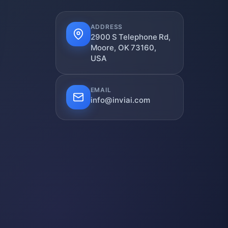
ADDRESS
2900 S Telephone Rd,
Moore, OK 73160,
USA
EMAIL
info@inviai.com