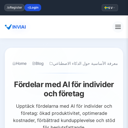
Register
Login
SV
INVIAI
Home
Blog
المعرفة الأساسية حول الذكاء الاصطناعي
Fördelar med AI för individer
och företag
Upptäck fördelarna med AI för individer och
företag: ökad produktivitet, optimerade
kostnader, förbättrad kundupplevelse och stöd
för beslutsfattande.