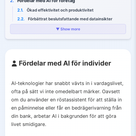
2.
Fördelar med AI för företag
2.1.
Ökad effektivitet och produktivitet
2.2.
Förbättrat beslutsfattande med datainsikter
2.3.
Förbättrad kundupplevelse och personalisering
▼ Show more
2.4.
Starkare säkerhet och riskhantering
2.5.
Innovation och affärstillväxt
3.
AI:s framtid: Ansvarsfull innovation
Fördelar med AI för individer
AI-teknologier har snabbt vävts in i vardagslivet,
ofta på sätt vi inte omedelbart märker. Oavsett
om du använder en röstassistent för att ställa in
en påminnelse eller får en bedrägerivarning från
din bank, arbetar AI i bakgrunden för att göra
livet smidigare.