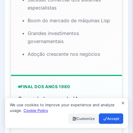
especialistas
Boom do mercado de máquinas Lisp
Grandes investimentos
governamentais
Adoção crescente nos negócios
FINAL DOS ANOS 1980
Segundo Inverno da IA
We use cookies to improve your experience and analyze
usage.
Cookie Policy
Limitações dos sistemas especialistas
Customize
Accept
reveladas