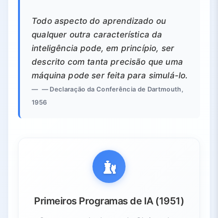
8.3.
Desafios Éticos e Legais
8.4.
IA em Diversas Indústrias
Todo aspecto do aprendizado ou
9.
Conclusão: A Jornada da IA e Perspectivas Futuras
qualquer outra característica da
9.1.
Capacidades da IA Hoje
inteligência pode, em princípio, ser
9.2.
Caminho para a IA Forte
descrito com tanta precisão que uma
9.3.
Perspectivas Futuras
máquina pode ser feita para simulá-lo.
9.4.
Lições-Chave da História da IA
— Declaração da Conferência de Dartmouth,
1956
Primeiros Programas de IA (1951)