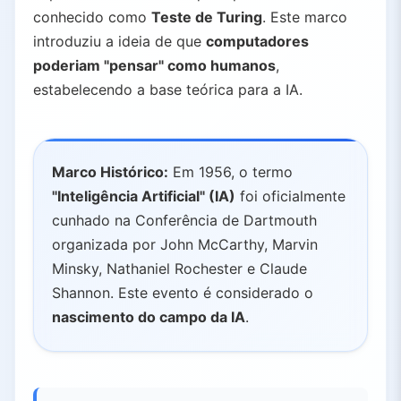
5.2.
A Ascensão da IA Baseada em Dados
conhecido como
Teste de Turing
. Este marco
6.
Década de 2000: Aprendizado de Máquina e a Era do Big Data
introduziu a ideia de que
computadores
6.1.
ImageNet: A Base para o Deep Learning
poderiam "pensar" como humanos
,
6.2.
Marcos Notáveis de Aplicação
estabelecendo a base teórica para a IA.
6.3.
IA Entra nos Negócios
7.
Década de 2010: A Revolução do Deep Learning
7.1.
A Revolução AlexNet
Marco Histórico:
Em 1956, o termo
7.2.
Deep Learning se Espalha por Diversos Domínios
"Inteligência Artificial" (IA)
foi oficialmente
7.3.
AlphaGo: IA Supera a Intuição Humana
cunhado na Conferência de Dartmouth
7.4.
organizada por John McCarthy, Marvin
A Revolução Transformer (2017)
Minsky, Nathaniel Rochester e Claude
7.5.
A Ascensão da IA Generativa
Shannon. Este evento é considerado o
7.6.
IA na Vida Cotidiana
nascimento do campo da IA
.
8.
Década de 2020: O Boom da IA Generativa e Novas Tendências
8.1.
A Era dos Grandes Modelos de Linguagem
8.2.
IA Generativa Além do Texto