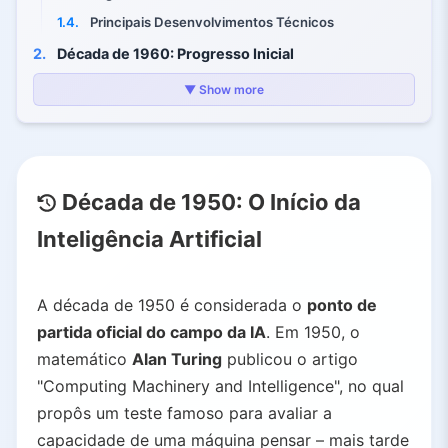
1.4.
Principais Desenvolvimentos Técnicos
2.
Década de 1960: Progresso Inicial
2.1.
ELIZA (1966)
▼ Show more
2.2.
Robô Shakey (1966-1972)
2.3.
Inovações Revolucionárias
3.
Década de 1970: Desafios e o Primeiro "Inverno da IA"
Década de 1950: O Início da
3.1.
Altas Expectativas
Inteligência Artificial
3.2.
Realidade do Inverno da IA
3.3.
Pontos Positivos Apesar das Dificuldades
4.
Década de 1980: Sistemas Especialistas – Ascensão e Declínio
A década de 1950 é considerada o
ponto de
4.1.
Principais Iniciativas Governamentais
partida oficial do campo da IA
. Em 1950, o
4.2.
Renascimento das Redes Neurais
matemático
Alan Turing
publicou o artigo
"Computing Machinery and Intelligence", no qual
5.
Década de 1990: Retorno da IA à Praticidade
propôs um teste famoso para avaliar a
5.1.
Principais Conquistas em Diversos Domínios
capacidade de uma máquina pensar – mais tarde