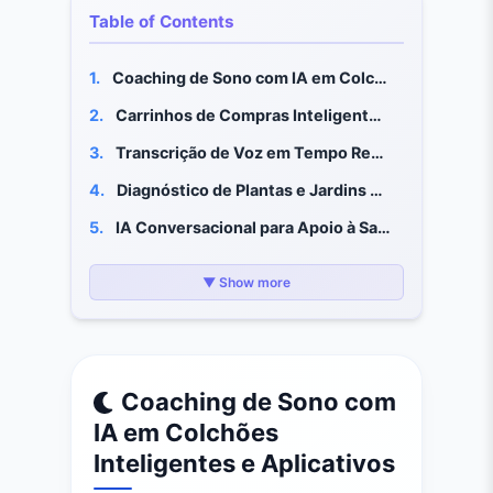
Table of Contents
1.
Coaching de Sono com IA em Colchões Inteligentes e Aplicativos
2.
Carrinhos de Compras Inteligentes com Visão Computacional
3.
Transcrição de Voz em Tempo Real e Legendas Expressivas
4.
Diagnóstico de Plantas e Jardins por Fotos
5.
IA Conversacional para Apoio à Saúde Mental
6.
Estilistas Pessoais com IA e Provadores Virtuais
▼ Show more
7.
Termostatos Inteligentes e IA para Energia Residencial
8.
Geradores de Receitas que Reduzem o Desperdício de Alimentos
9.
Assistentes de Acessibilidade para Perda de Visão
Coaching de Sono com
10.
Escovas de Dente com IA que Orientam Sua Técnica
IA em Colchões
11.
Resumo Rápido e Prático
Inteligentes e Aplicativos