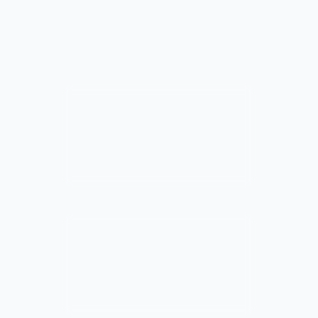
Geradores de receitas com IA criam
refeições a partir dos ingredientes
disponíveis para reduzir desperdício
Por que é útil:
Menos
desperdício, mais variedade e
cozinha mais simples durante a
semana.
Experimente estas ferramentas:
Geradores de receitas como
Plant Jammer e outros apps do
tipo geladeira à mesa.