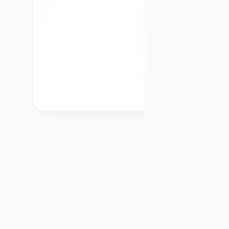
Experimente estas ferramentas:
Termostatos inteligentes Google
Nest e Ecobee com recursos de
aprendizado e programação.
Geradores de Receitas
que Reduzem o
Desperdício de Alimentos
Apps podem usar uma lista ou fotos do
que está na sua geladeira e aplicar