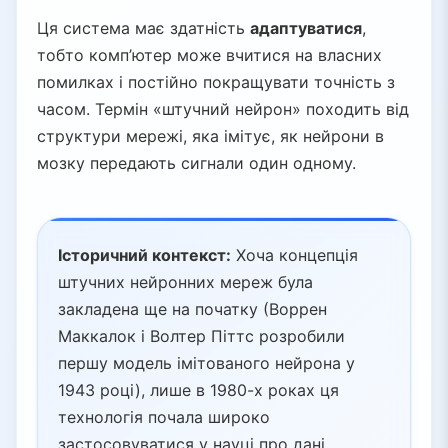
Ця система має здатність
адаптуватися
,
тобто комп’ютер може вчитися на власних
помилках і постійно покращувати точність з
часом. Термін «штучний нейрон» походить від
структури мережі, яка імітує, як нейрони в
мозку передають сигнали один одному.
Історичний контекст:
Хоча концепція
штучних нейронних мереж була
закладена ще на початку (Воррен
Маккалок і Волтер Піттс розробили
першу модель імітованого нейрона у
1943 році), лише в 1980-х роках ця
технологія почала широко
застосовуватися у науці про дані.