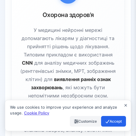
Охорона здоров’я
У медицині нейронні мережі
допомагають лікарям у діагностиці та
прийнятті рішень щодо лікування.
Типовим прикладом є використання
CNN
для аналізу медичних зображень
(рентгенівські знімки, МРТ, зображення
клітин) для
виявлення ранніх ознак
захворювань
, які можуть бути
непомітними неозброєним оком.
We use cookies to improve your experience and analyze
usage.
Cookie Policy
Крім того, нейронні мережі
застосовують для прогнозування
Customize
Accept
спалахів хвороб, аналізу генетичних