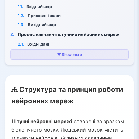
1.1.
Вхідний шар
1.2.
Приховані шари
1.3.
Вихідний шар
2.
Процес навчання штучних нейронних мереж
2.1.
Вхідні дані
2.2.
Прогноз і порівняння
▼ Show more
2.3.
Коригування ваг
3.
Практичне застосування штучних нейронних мереж
3.1.
Комп’ютерний зір
Структура та принцип роботи
3.2.
Обробка мови
нейронних мереж
3.3.
Обробка природної мови (NLP)
3.4.
Фінанси та бізнес
3.5.
Охорона здоров’я
Штучні нейронні мережі
створені за зразком
4.
Перспективи та висновки
біологічного мозку. Людський мозок містить
мільярди нейронів, з’єднаних складними