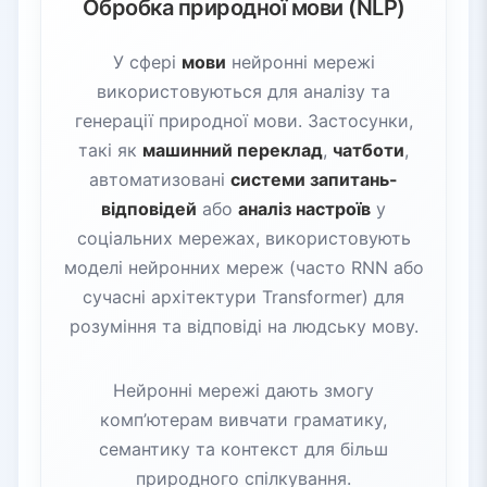
Обробка природної мови (NLP)
У сфері
мови
нейронні мережі
використовуються для аналізу та
генерації природної мови. Застосунки,
такі як
машинний переклад
,
чатботи
,
автоматизовані
системи запитань-
відповідей
або
аналіз настроїв
у
соціальних мережах, використовують
моделі нейронних мереж (часто RNN або
сучасні архітектури Transformer) для
розуміння та відповіді на людську мову.
Нейронні мережі дають змогу
комп’ютерам вивчати граматику,
семантику та контекст для більш
природного спілкування.