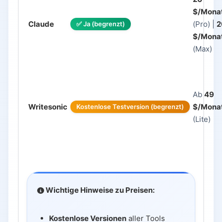
$/Mona
Claude
(Pro) |
2
✅ Ja (begrenzt)
$/Mona
(Max)
Ab
49
Writesonic
$/Mona
Kostenlose Testversion (begrenzt)
(Lite)
Wichtige Hinweise zu Preisen:
Kostenlose Versionen
aller Tools