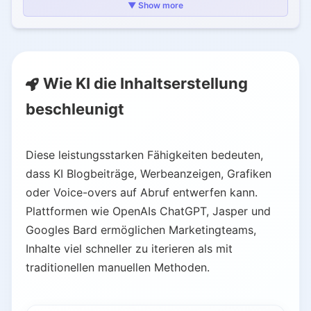
2.2.
Jasper AI (Marketing Copy, SEO)
▼ Show more
2.3.
Copy.ai and Other AI Writers
2.4.
Grammarly and Language Tools
2.5.
AI Visual & Design Tools (Leonardo, DALL·E, etc.)
Wie KI die Inhaltserstellung
2.6.
AI Video & Audio Tools (Descript, ElevenLabs, etc.)
2.7.
AI SEO & Content Optimization Tools
beschleunigt
2.8.
All-in-One AI Content Platforms
3.
Die Auswirkungen von KI auf die Content-Strategie
Diese leistungsstarken Fähigkeiten bedeuten,
3.1.
Manuelle Inhaltserstellung
dass KI Blogbeiträge, Werbeanzeigen, Grafiken
3.2.
KI-unterstützte Erstellung
oder Voice-overs auf Abruf entwerfen kann.
4.
Best Practices für die KI-Inhaltserstellung
Plattformen wie OpenAIs ChatGPT, Jasper und
Googles Bard ermöglichen Marketingteams,
4.1.
Schnellere Produktion
Inhalte viel schneller zu iterieren als mit
4.2.
Konsistente Markenführung
traditionellen manuellen Methoden.
4.3.
Bessere Nutzerbindung