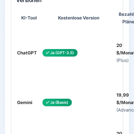
Versionen
Bezahl
KI-Tool
Kostenlose Version
Plän
20
ChatGPT
$/Mona
✅ Ja (GPT-3.5)
(Plus)
19,99
Gemini
$/Mona
✅ Ja (Basis)
(Advanc
20