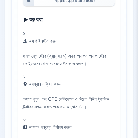
Apple App Store (iOS)
শুরু করা
১
অ্যাপ ইনস্টল করুন
গুগল প্লে স্টোর (অ্যান্ড্রয়েড) অথবা অ্যাপল অ্যাপ স্টোর
(আইওএস) থেকে ওয়েজ ডাউনলোড করুন।
২
অবস্থান সক্রিয় করুন
অ্যাপ খুলুন এবং GPS নেভিগেশন ও রিয়েল-টাইম ট্রাফিক
ট্র্যাকিং সক্ষম করতে অবস্থান অনুমতি দিন।
৩
আপনার গন্তব্য নির্ধারণ করুন