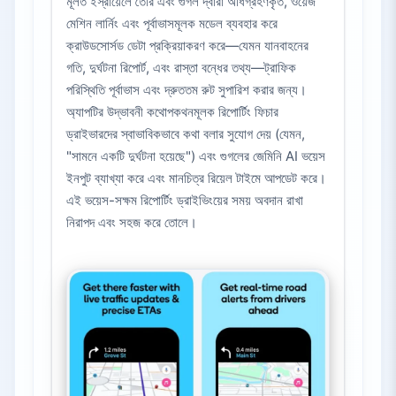
মূলত ইস্রায়েলে তৈরি এবং গুগল দ্বারা অধিগ্রহণকৃত, ওয়েজ
মেশিন লার্নিং এবং পূর্বাভাসমূলক মডেল ব্যবহার করে
ক্রাউডসোর্সড ডেটা প্রক্রিয়াকরণ করে—যেমন যানবাহনের
গতি, দুর্ঘটনা রিপোর্ট, এবং রাস্তা বন্ধের তথ্য—ট্রাফিক
পরিস্থিতি পূর্বাভাস এবং দ্রুততম রুট সুপারিশ করার জন্য।
অ্যাপটির উদ্ভাবনী কথোপকথনমূলক রিপোর্টিং ফিচার
ড্রাইভারদের স্বাভাবিকভাবে কথা বলার সুযোগ দেয় (যেমন,
"সামনে একটি দুর্ঘটনা হয়েছে") এবং গুগলের জেমিনি AI ভয়েস
ইনপুট ব্যাখ্যা করে এবং মানচিত্র রিয়েল টাইমে আপডেট করে।
এই ভয়েস-সক্ষম রিপোর্টিং ড্রাইভিংয়ের সময় অবদান রাখা
নিরাপদ এবং সহজ করে তোলে।