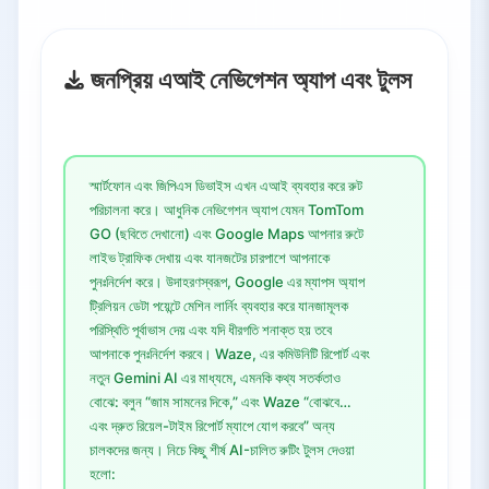
জনপ্রিয় এআই নেভিগেশন অ্যাপ এবং টুলস
স্মার্টফোন এবং জিপিএস ডিভাইস এখন এআই ব্যবহার করে রুট
পরিচালনা করে। আধুনিক নেভিগেশন অ্যাপ যেমন TomTom
GO (ছবিতে দেখানো) এবং Google Maps আপনার রুটে
লাইভ ট্রাফিক দেখায় এবং যানজটের চারপাশে আপনাকে
পুনঃনির্দেশ করে। উদাহরণস্বরূপ, Google এর ম্যাপস অ্যাপ
ট্রিলিয়ন ডেটা পয়েন্টে মেশিন লার্নিং ব্যবহার করে যানজামূলক
পরিস্থিতি পূর্বাভাস দেয় এবং যদি ধীরগতি শনাক্ত হয় তবে
আপনাকে পুনঃনির্দেশ করবে। Waze, এর কমিউনিটি রিপোর্ট এবং
নতুন Gemini AI এর মাধ্যমে, এমনকি কথ্য সতর্কতাও
বোঝে: বলুন “জাম সামনের দিকে,” এবং Waze “বোঝবে…
এবং দ্রুত রিয়েল-টাইম রিপোর্ট ম্যাপে যোগ করবে” অন্য
চালকদের জন্য। নিচে কিছু শীর্ষ AI-চালিত রুটিং টুলস দেওয়া
হলো: