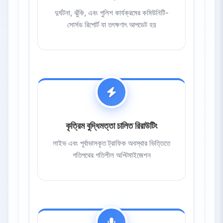
দুর্ঘটনা, ঝুঁকি, এবং পুলিশ কার্যক্রমের কমিউনিটি-
সোর্সড রিপোর্ট যা তৎক্ষণাৎ আপডেট হয়
কৃত্রিম বুদ্ধিমত্তা চালিত রিরাউটিং
লাইভ এবং পূর্বাভাসকৃত ট্রাফিক অবস্থার ভিত্তিতে
গতিপথের গতিশীল অপ্টিমাইজেশন