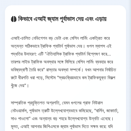
3.
সুবিধা এবং প্রভাব
3.1.
সময় এবং খরচ সাশ্রয়
কিভাবে এআই জ্যাম পূর্বাভাস দেয় এবং এড়ায়
3.2.
কম নির্গমন
3.3.
বেশি নিরাপত্তা
3.4.
নেটওয়ার্ক দক্ষতা
এআই-চালিত নেভিগেশন বড় ডেটা এবং মেশিন লার্নিং একত্রিত করে
অত্যন্ত সঠিকভাবে ট্রাফিক প্যাটার্ন পূর্বাভাস দেয়। গুগল ম্যাপস এই
4.
ভবিষ্যতের পথ
পদ্ধতির উদাহরণ: এটি "ঐতিহাসিক ট্রাফিক প্যাটার্ন বিশ্লেষণ করে…
তারপর লাইভ ট্রাফিক অবস্থার সঙ্গে মিলিয়ে মেশিন লার্নিং ব্যবহার করে
ভবিষ্যদ্বাণী তৈরি করে" রাস্তার অবস্থা সম্পর্কে। যখন আপনার নির্বাচিত
রুটে ধীরগতি ধরা পড়ে, সিস্টেম "স্বয়ংক্রিয়ভাবে কম ট্রাফিকযুক্ত বিকল্প
খুঁজে দেয়"।
সাম্প্রতিক প্রযুক্তিগত অগ্রগতি, যেমন গুগলের গ্রাফ নিউরাল
নেটওয়ার্কস, পূর্বাভাস ত্রুটি উল্লেখযোগ্যভাবে কমিয়েছে, "বার্লিন, জাকার্তা,
সাও পাওলো" এবং অন্যান্য বড় শহরে উল্লেখযোগ্য উন্নতি এনেছে।
মূলত, এআই আপনার জিপিএসকে জ্যাম পূর্বাভাস দিতে সক্ষম করে: যদি