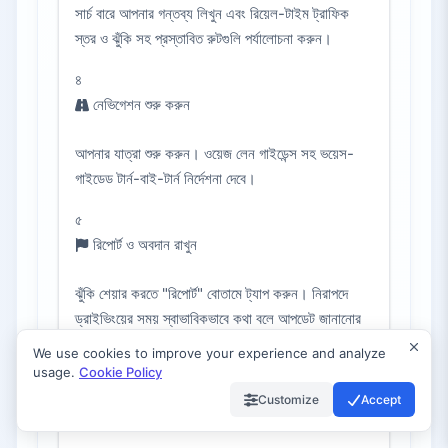
সার্চ বারে আপনার গন্তব্য লিখুন এবং রিয়েল-টাইম ট্রাফিক
স্তর ও ঝুঁকি সহ প্রস্তাবিত রুটগুলি পর্যালোচনা করুন।
৪
নেভিগেশন শুরু করুন
আপনার যাত্রা শুরু করুন। ওয়েজ লেন গাইডেন্স সহ ভয়েস-
গাইডেড টার্ন-বাই-টার্ন নির্দেশনা দেবে।
৫
রিপোর্ট ও অবদান রাখুন
ঝুঁকি শেয়ার করতে "রিপোর্ট" বোতামে ট্যাপ করুন। নিরাপদে
ড্রাইভিংয়ের সময় স্বাভাবিকভাবে কথা বলে আপডেট জানানোর
জন্য কথোপকথনমূলক রিপোর্টিং ব্যবহার করুন।
We use cookies to improve your experience and analyze
usage.
Cookie Policy
৬
Customize
Accept
সেটিংস কাস্টমাইজ করুন