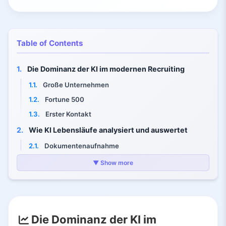
Table of Contents
1.
Die Dominanz der KI im modernen Recruiting
1.1.
Große Unternehmen
1.2.
Fortune 500
1.3.
Erster Kontakt
2.
Wie KI Lebensläufe analysiert und auswertet
2.1.
Dokumentenaufnahme
2.2.
Abschnittserkennung
▼ Show more
2.3.
Verarbeitung natürlicher Sprache
2.4.
Datenstrukturierung
3.
Fähigkeitsbewertung und Kandidatenabgleich
Die Dominanz der KI im
3.1.
Der Bewertungsprozess der Fähigkeiten